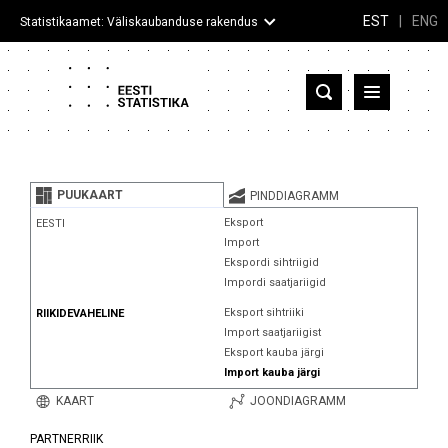
EST
|
ENG
Statistikaamet: Väliskaubanduse rakendus
Eesti
Partnerriigid ja territooriumid
PUUKAART
PINDDIAGRAMM
Kaup
Eksport
EESTI
Import
Infograafikud
Ekspordi sihtriigid
Impordi saatjariigid
Selgitused
Eksport sihtriiki
RIIKIDEVAHELINE
Import saatjariigist
Eksport kauba järgi
Import kauba järgi
KAART
JOONDIAGRAMM
PARTNERRIIK