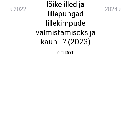
lõikelilled ja
2022
2024
lillepungad
lillekimpude
valmistamiseks ja
kaun...? (2023)
0 EUROT