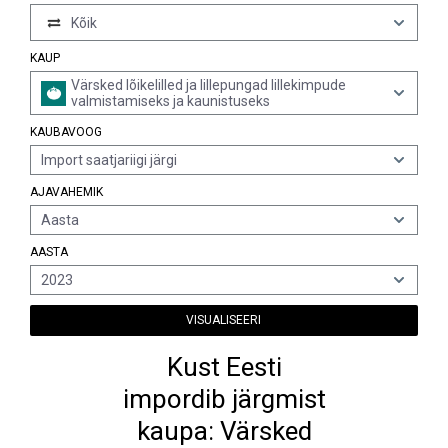
Kõik
KAUP
Värsked lõikelilled ja lillepungad lillekimpude
valmistamiseks ja kaunistuseks
KAUBAVOOG
Import saatjariigi järgi
AJAVAHEMIK
Aasta
AASTA
2023
VISUALISEERI
Kust Eesti
impordib järgmist
kaupa: Värsked