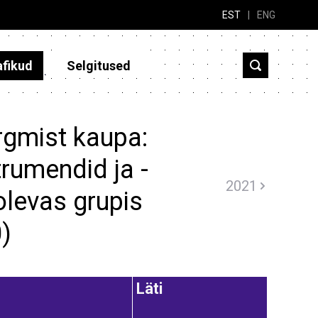
EST
|
ENG
afikud
Selgitused
rgmist kaupa:
trumendid ja -
2021
levas grupis
0)
Läti