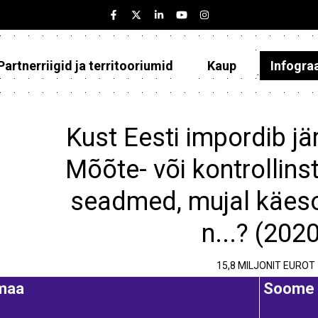
Partnerriigid ja territooriumid
Kaup
Infogra
Eesti
Partnerriigid ja territooriumid
Kust Eesti impordib jä
Kaup
Mõõte- või kontrollins
Infograafikud
seadmed, mujal käeso
Selgitused
n...? (202
15,8 MILJONIT EUROT
maa
Soome