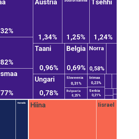
aa
Austria
Tšehhi
Suurbritannia
,32%
1,34%
1,25%
1,24%
Norra
Taani
Belgia
,82%
0,96%
0,69%
0,58%
usmaa
Ungari
Sloveenia
Iirimaa
0,23%
0,31%
Serbia
,77%
0,78%
Bulgaaria
0,21%
0,25%
Iisrael
Hiina
Kanada