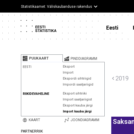
Statistikaamet: Väliskaubanduse rakendus
Eesti
PUUKAART
PINDDIAGRAMM
Eksport
EESTI
Import
2019
Ekspordi sihtriigid
Impordi saatjariigid
Eksport sihtriiki
RIIKIDEVAHELINE
Import saatjariigist
Eksport kauba järgi
Import kauba järgi
KAART
JOONDIAGRAMM
Saksa
PARTNERRIIK