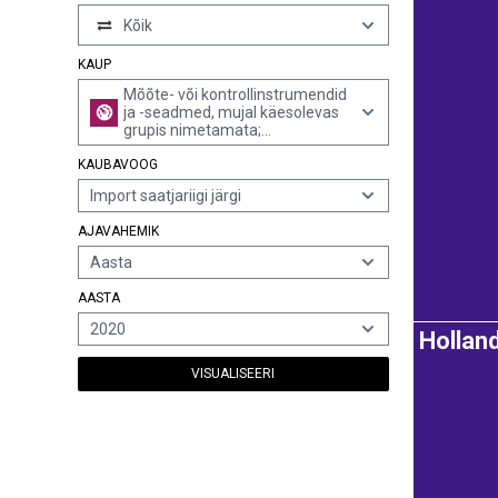
Kõik
KAUP
Mõõte- või kontrollinstrumendid
ja -seadmed, mujal käesolevas
grupis nimetamata;
profiilprojektorid
KAUBAVOOG
Import saatjariigi järgi
AJAVAHEMIK
Aasta
AASTA
2020
Hollan
VISUALISEERI