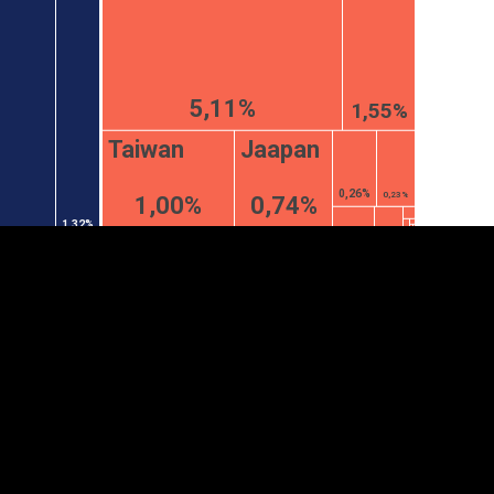
5,11%
1,55%
Taiwan
Jaapan
0,26%
0,23%
1,00%
0,74%
1,32%
anner
üpsiste sätted