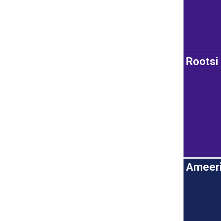
Rootsi
Ameeri