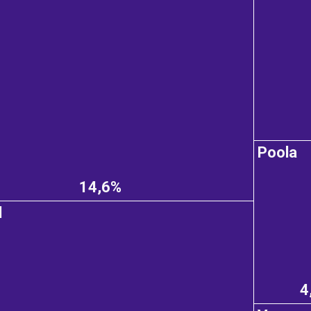
Poola
14,6%
d
4