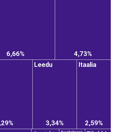
6,66%
4,73%
Leedu
Itaalia
,29%
3,34%
2,59%