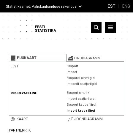
EST
|
ENG
Statistikaamet: Väliskaubanduse rakendus
Eesti
Partnerriigid ja territooriumid
PUUKAART
PINDDIAGRAMM
Kaup
Eksport
EESTI
Import
Infograafikud
Ekspordi sihtriigid
Impordi saatjariigid
Selgitused
Eksport sihtriiki
RIIKIDEVAHELINE
Import saatjariigist
Eksport kauba järgi
Import kauba järgi
KAART
JOONDIAGRAMM
PARTNERRIIK