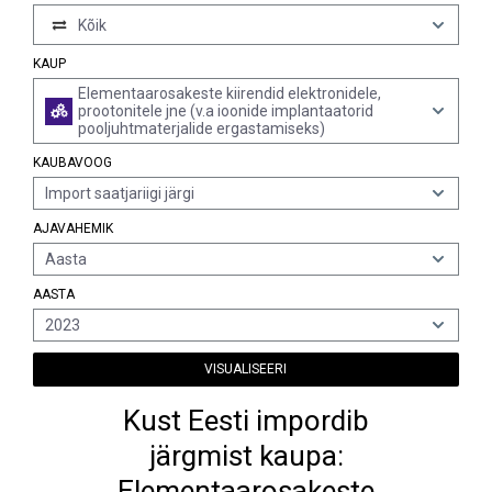
Kõik
KAUP
Elementaarosakeste kiirendid elektronidele,
prootonitele jne (v.a ioonide implantaatorid
pooljuhtmaterjalide ergastamiseks)
KAUBAVOOG
Import saatjariigi järgi
AJAVAHEMIK
Aasta
AASTA
2023
VISUALISEERI
Kust Eesti impordib
järgmist kaupa:
Elementaarosakeste