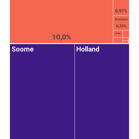
0,91%
Aomeni
0,35%
India
10,0%
Soome
Holland