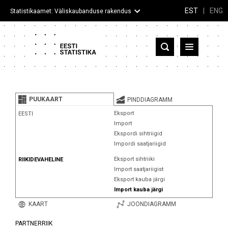
EST
|
ENG
Statistikaamet: Väliskaubanduse rakendus
Eesti
Partnerriigid ja territooriumid
PUUKAART
PINDDIAGRAMM
Kaup
Eksport
EESTI
Import
Infograafikud
Ekspordi sihtriigid
Impordi saatjariigid
Selgitused
Eksport sihtriiki
RIIKIDEVAHELINE
Import saatjariigist
Eksport kauba järgi
Import kauba järgi
KAART
JOONDIAGRAMM
PARTNERRIIK