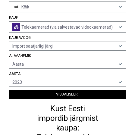
Kõik
KAUP
Telekaamerad (v.a salvestavad videokaamerad)
KAUBAVOOG
Import saatjariigi järgi
AJAVAHEMIK
Aasta
AASTA
2023
VISUALISEERI
Kust Eesti
impordib järgmist
kaupa: