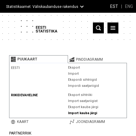
EST
|
ENG
Statistikaamet: Väliskaubanduse rakendus
Eesti
Partnerriigid ja territooriumid
PUUKAART
PINDDIAGRAMM
Kaup
Eksport
EESTI
Import
Infograafikud
Ekspordi sihtriigid
Impordi saatjariigid
Selgitused
Eksport sihtriiki
RIIKIDEVAHELINE
Import saatjariigist
Eksport kauba järgi
Import kauba järgi
KAART
JOONDIAGRAMM
PARTNERRIIK