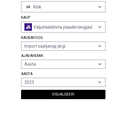
Kõik
KAUP
Valjuhäälditeta plaadimängijad
KAUBAVOOG
Import saatjariigi järgi
AJAVAHEMIK
Aasta
AASTA
2023
VISUALISEERI