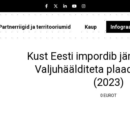
Partnerriigid ja territooriumid
Kaup
Infogra
Eesti
Partnerriigid ja territooriumid
Kust Eesti impordib jä
Kaup
Valjuhäälditeta plaa
Infograafikud
(2023)
Selgitused
0 EUROT