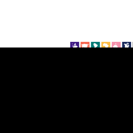
EST
|
ENG
Manner
Partner
M
DETAILSUS
VÄRV
K
Infograafikud
erritooriumid
Selgitused
Tagasiside