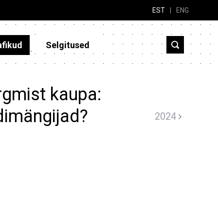
EST
|
ENG
afikud
Selgitused
rgmist kaupa:
dimängijad?
2024