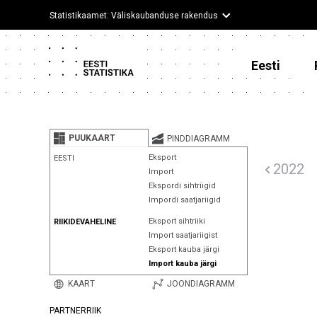
Statistikaamet: Väliskaubanduse rakendus
Eesti
PUUKAART
PINDDIAGRAMM
Eksport
EESTI
2022
Import
Ekspordi sihtriigid
Impordi saatjariigid
Eksport sihtriiki
RIIKIDEVAHELINE
Import saatjariigist
Eksport kauba järgi
Import kauba järgi
KAART
JOONDIAGRAMM
PARTNERRIIK