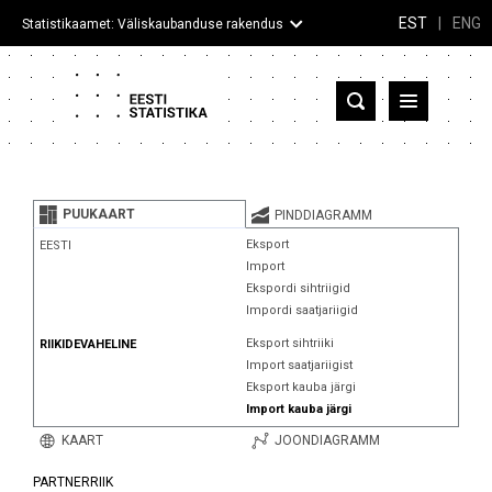
EST
|
ENG
Statistikaamet: Väliskaubanduse rakendus
Eesti
Partnerriigid ja territooriumid
PUUKAART
PINDDIAGRAMM
Kaup
Eksport
EESTI
Import
Infograafikud
Ekspordi sihtriigid
Impordi saatjariigid
Selgitused
Eksport sihtriiki
RIIKIDEVAHELINE
Import saatjariigist
Eksport kauba järgi
Import kauba järgi
KAART
JOONDIAGRAMM
PARTNERRIIK