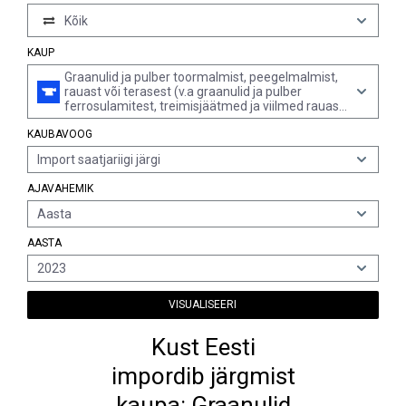
Kõik
KAUP
Graanulid ja pulber toormalmist, peegelmalmist,
rauast või terasest (v.a graanulid ja pulber
ferrosulamitest, treimisjäätmed ja viilmed rauast
või terasest, radioaktiivsed rauapulbri isotoobid,
KAUBAVOOG
ning madalakaliibrilised mittestandardsed kuulid
kuullaagritele)
Import saatjariigi järgi
AJAVAHEMIK
Aasta
AASTA
2023
VISUALISEERI
Kust Eesti
impordib järgmist
kaupa: Graanulid