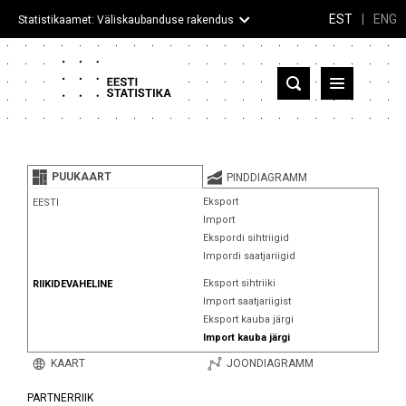
EST
|
ENG
Statistikaamet: Väliskaubanduse rakendus
Eesti
Partnerriigid ja territooriumid
PUUKAART
PINDDIAGRAMM
Kaup
Eksport
EESTI
Import
Infograafikud
Ekspordi sihtriigid
Impordi saatjariigid
Selgitused
Eksport sihtriiki
RIIKIDEVAHELINE
Import saatjariigist
Eksport kauba järgi
Import kauba järgi
KAART
JOONDIAGRAMM
PARTNERRIIK