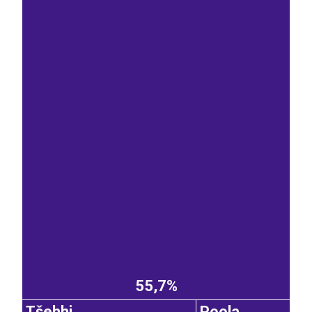
55,7%
Tšehhi
Poola