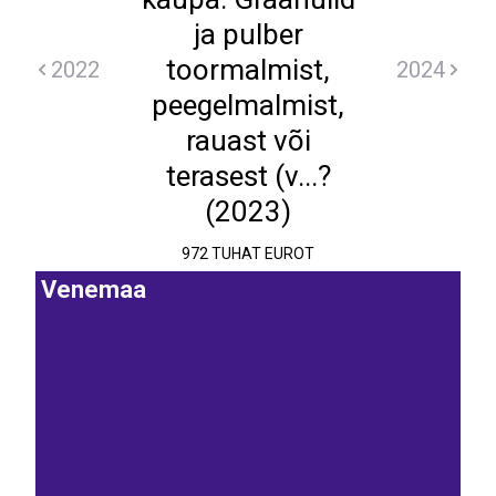
ja pulber
toormalmist,
2022
2024
peegelmalmist,
rauast või
terasest (v...?
(2023)
972 TUHAT EUROT
Venemaa