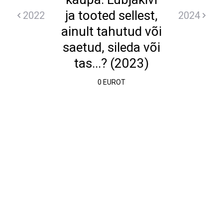
ja tooted sellest,
2022
2024
ainult tahutud või
saetud, sileda või
tas...? (2023)
0 EUROT