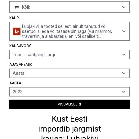
Kõik
KAUP
Lubjakivi ja tooted sellest, ainult tahutud või
saetud, sileda või tasase pinnaga (v.a marmor,
travertiin ja alabaster, üleni või osaliselt
hööveldatud, liivaga lihvitud või jämedalt või
KAUBAVOOG
peenelt lihvitud või poleeritud pinnaga,
alamrubriigi 6802 10 plaadid, kuubikud jms
Import saatjariigi järgi
tooted, klompkivi, ääriskivid ja sillutusplaadid)
AJAVAHEMIK
Aasta
AASTA
2023
VISUALISEERI
Kust Eesti
impordib järgmist
kaupa: Lubjakivi