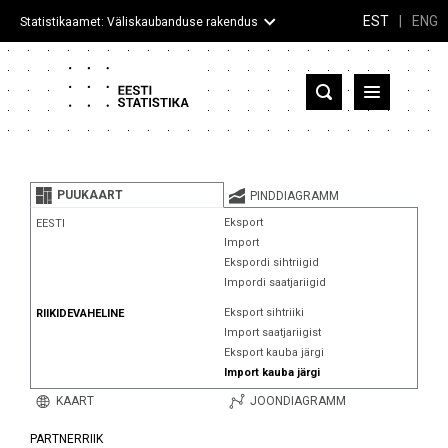
EST
|
ENG
Statistikaamet: Väliskaubanduse rakendus
Eesti
Partnerriigid ja territooriumid
PUUKAART
PINDDIAGRAMM
Kaup
Eksport
EESTI
Import
Infograafikud
Ekspordi sihtriigid
Impordi saatjariigid
Selgitused
Eksport sihtriiki
RIIKIDEVAHELINE
Import saatjariigist
Eksport kauba järgi
Import kauba järgi
KAART
JOONDIAGRAMM
PARTNERRIIK