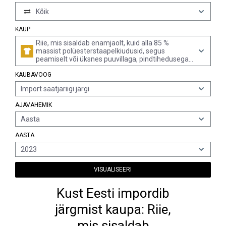
Kõik
KAUP
Riie, mis sisaldab enamjaolt, kuid alla 85 %
massist polüesterstaapelkiudusid, segus
peamiselt või üksnes puuvillaga, pindtihedusega
üle 170 g/m², 3- või 4-lõngalise toimse (sh
KAUBAVOOG
risttoimse) sidusega, kirjukoeline
Import saatjariigi järgi
AJAVAHEMIK
Aasta
AASTA
2023
VISUALISEERI
Kust Eesti impordib
järgmist kaupa: Riie,
mis sisaldab