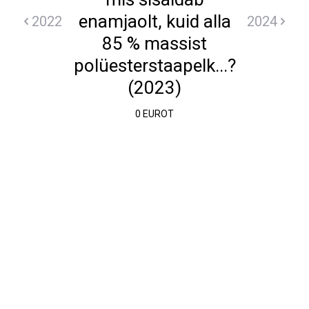
enamjaolt, kuid alla
2022
2024
85 % massist
polüesterstaapelk...?
(2023)
0 EUROT