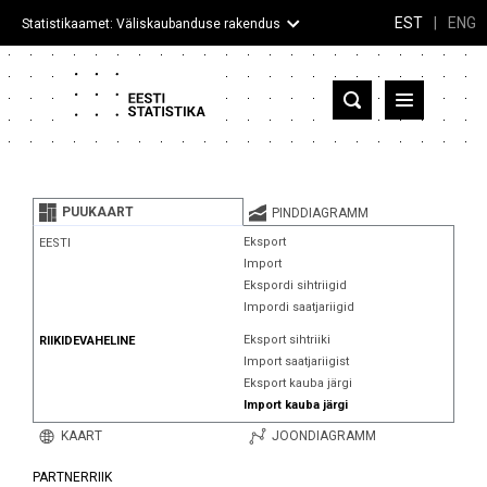
EST
|
ENG
Statistikaamet: Väliskaubanduse rakendus
Eesti
Partnerriigid ja territooriumid
PUUKAART
PINDDIAGRAMM
Kaup
Eksport
EESTI
Import
Infograafikud
Ekspordi sihtriigid
Impordi saatjariigid
Selgitused
Eksport sihtriiki
RIIKIDEVAHELINE
Import saatjariigist
Eksport kauba järgi
Import kauba järgi
KAART
JOONDIAGRAMM
PARTNERRIIK