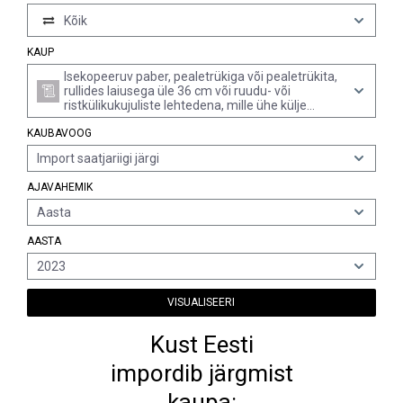
Kõik
KAUP
Isekopeeruv paber, pealetrükiga või pealetrükita,
rullides laiusega üle 36 cm või ruudu- või
ristkülikukujuliste lehtedena, mille ühe külje
pikkus on üle 36 cm ja teise külje pikkus üle 15
KAUBAVOOG
cm, kui leht on kokku voltimata (v.a söepaber jms
kopeerpaber)
Import saatjariigi järgi
AJAVAHEMIK
Aasta
AASTA
2023
VISUALISEERI
Kust Eesti
impordib järgmist
kaupa: