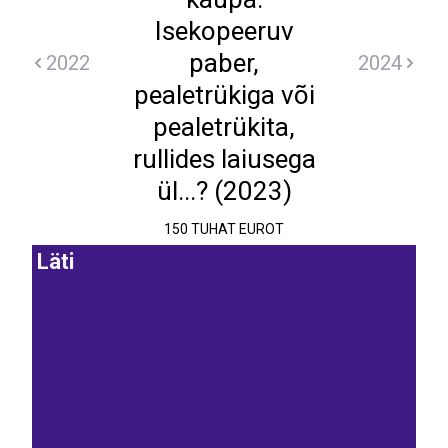
Isekopeeruv
paber,
2022
2024
pealetrükiga või
pealetrükita,
rullides laiusega
ül...? (2023)
150 TUHAT EUROT
Läti