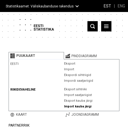
EST
|
ENG
Statistikaamet: Väliskaubanduse rakendus
Eesti
Partnerriigid ja territooriumid
PUUKAART
PINDDIAGRAMM
Kaup
Eksport
EESTI
Import
Infograafikud
Ekspordi sihtriigid
Impordi saatjariigid
Selgitused
Eksport sihtriiki
RIIKIDEVAHELINE
Import saatjariigist
Eksport kauba järgi
Import kauba järgi
KAART
JOONDIAGRAMM
PARTNERRIIK