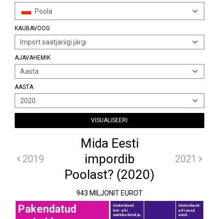
Poola
KAUBAVOOG
Import saatjariigi järgi
AJAVAHEMIK
Aasta
AASTA
2020
VISUALISEERI
Mida Eesti
impordib
2019
2021
Poolast? (2020)
943 MILJONIT EUROT
Pakendatud
Elektrilised
Elektriliselt
kiir- või
või muul
mahtboilerid ja...
viisil...