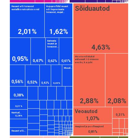
Sõiduautod
Rauast või terasest
Kujuprofiilid rauast
metallkonstruktsioonid
või legeerimata
terasest, mujal...
2,01%
1,62%
Katmata
rauast ja
4,63%
terasest...
Mootorsõidukid
0,95%
vähemalt 10 inimese
0,67%
0,62%
0,61%
veoks, k.a juht
Muud...
0,56%
0,52%
0,42%
0,40%
0,38%
2,88%
2,08%
0,31%
Veoautod
Kaetud...
0,31%
0,28%
1,07%
Haagised ja poolhaagised
Rauast või...
0,81%