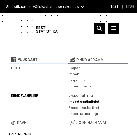
EST
|
ENG
Statistikaamet: Väliskaubanduse rakendus
Eesti
Partnerriigid ja territooriumid
PUUKAART
PINDDIAGRAMM
Kaup
Eksport
EESTI
Import
Infograafikud
Ekspordi sihtriigid
Impordi saatjariigid
Selgitused
Eksport sihtriiki
RIIKIDEVAHELINE
Import saatjariigist
Eksport kauba järgi
Import kauba järgi
KAART
JOONDIAGRAMM
PARTNERRIIK