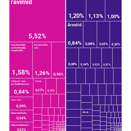
ravimid
1,20%
1,13%
1,00%
Arvutid
5,52%
0,84%
0,68%
0,63%
0,60%
Insektitsiidid,
Kosmeetika-
rodentitsiidid,
või...
fungitsiidid...
0,48%
0,44%
0,42%
0,41%
1,58%
1,26%
0,96%
Inimveri; ravi,
Seep;...
profülaktika või...
0,84%
0,37%
0,32%
Suu- või...
0,59%
Akud...
Alamrubriikide...
0,54%
Habemeajamisel...
0,52%