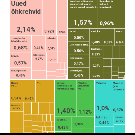
Šokolaad jm
Uued
Tubakast või tubaka
aseainetest sigarid,
kakaod
manilla sigarid, sigarillod...
sisaldavad...
õhkrehvid
1,57%
0,96%
2,14%
0,92%
Muud...
Vesi, ka...
Muud...
0,70%
0,50%
Toorplastist
Plastist...
tahvlid ja kiled
0,38%
0,38%
0,34%
Loomasöödana...
0,68%
0,41%
0,34%
Kastmed...
0,50%
0,29%
Stüreeni...
Muud...
Köögiviljad...
0,27%
0,21%
0,57%
0,47%
0,27%
Muud plastist...
Vorstid jms...
0,46%
0,45%
0,25%
Mööbel
Naiste
T-...
Värske,
Värske,
Valgustid
või...
jahutatud või
jahutatud
(v.a
külmutatud liigi...
või...
istmed)
0,54%
0,47%
EST
|
ENG
Meeste...
1,0%
1,40%
0,24%
0,87%
1,12%
Istmed
Luuad...
Juust ja...
0,22%
0,44%
0,30%
0,42%
Petipiim...