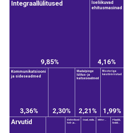
Iseliikuvad
Integraallülitused
ehitusmasinad
9,85%
4,16%
Kommunikatsiooni
Madalpinge
Mootoriga
käsitööriistad
lülitus- ja
ja sideseadmed
kaitseseadmed
3,36%
2,30%
2,21%
1,99%
Arvutid
Elektrilised
Osad, mida...
Mitte-...
Plaadid,
heli- ja...
lindid...