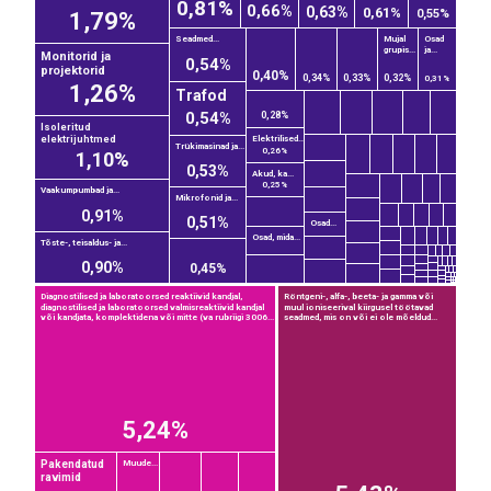
0,81%
0,66%
0,63%
0,61%
0,55%
1,79%
Seadmed...
Mujal
Osad
grupis...
ja...
Monitorid ja
0,54%
projektorid
0,40%
0,34%
0,33%
0,32%
0,31%
1,26%
Trafod
0,54%
0,28%
Isoleritud
elektrijuhtmed
Elektrilised...
Trükimasinad ja...
0,26%
1,10%
0,53%
Akud, ka...
0,25%
Vaakumpumbad ja...
Mikrofonid ja...
0,91%
0,51%
Osad...
Osad, mida...
Tõste-, teisaldus- ja...
0,90%
0,45%
Diagnostilised ja laboratoorsed reaktiivid kandjal,
Röntgeni-, alfa-, beeta- ja gamma või
diagnostilised ja laboratoorsed valmisreaktiivid kandjal
muul ioniseerival kiirgusel töötavad
või kandjata, komplektidena või mitte (va rubriigi 3006...
seadmed, mis on või ei ole mõeldud...
5,24%
Pakendatud
Muude...
ravimid