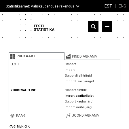
EST
|
ENG
Statistikaamet: Väliskaubanduse rakendus
Eesti
Partnerriigid ja territooriumid
PUUKAART
PINDDIAGRAMM
Kaup
Eksport
EESTI
Import
Infograafikud
Ekspordi sihtriigid
Impordi saatjariigid
Selgitused
Eksport sihtriiki
RIIKIDEVAHELINE
Import saatjariigist
Eksport kauba järgi
Import kauba järgi
KAART
JOONDIAGRAMM
PARTNERRIIK