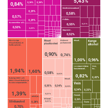
5,43%
0,84%
0,34%
0,34%
Meditsiiniseadmed
0,29%
0,58%
0,57%
Prillide...
0,29%
Kosmeetika- või...
0,55%
0,21%
0,50%
0,25%
Nägemist...
0,52%
Kange
Muud
Mootoriga
Etüleeni
Muud...
õhusõidukid, nt
polümeerid
plasttooted
alkohol
helikopterid...
0,90%
0,74%
1,00%
0,96%
Loomasöödana
Vesi,
kasutatavad...
ka...
1,94%
1,60%
0,58%
0,42%
0,82%
0,43%
Rubriigi 8801 või
Muud...
8802 õhusõidukite ja
Vein
kosmoseaparaatide...
0,35%
0,34%
0,30%
0,34%
0,33%
EST
|
ENG
1,39%
0,21%
Pärmid...
Jahid jm...
Rõivad...
0,26%
Sõiduautod
0,21%
0,28%
Õuna-...
0,70%
0,22%