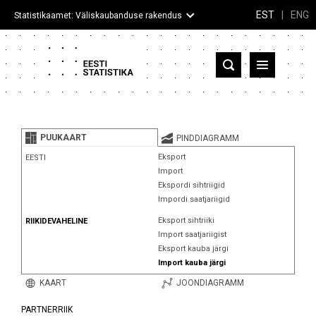
EST
|
ENG
Statistikaamet: Väliskaubanduse rakendus
Eesti
Partnerriigid ja territooriumid
PUUKAART
PINDDIAGRAMM
Kaup
Eksport
EESTI
Import
Infograafikud
Ekspordi sihtriigid
Impordi saatjariigid
Selgitused
Eksport sihtriiki
RIIKIDEVAHELINE
Import saatjariigist
Eksport kauba järgi
Import kauba järgi
KAART
JOONDIAGRAMM
PARTNERRIIK