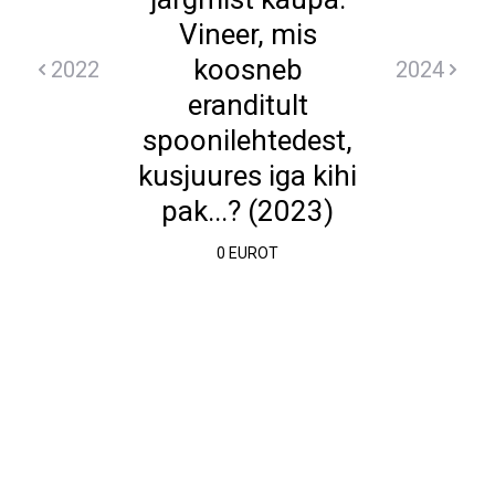
Vineer, mis
koosneb
2022
2024
eranditult
spoonilehtedest,
kusjuures iga kihi
pak...? (2023)
0 EUROT