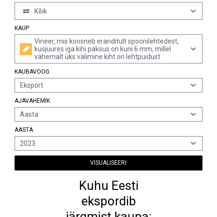
Kõik
KAUP
Vineer, mis koosneb eranditult spoonilehtedest,
kusjuures iga kihi paksus on kuni 6 mm, millel
vähemalt üks välimine kiht on lehtpuidust
KAUBAVOOG
Eksport
AJAVAHEMIK
Aasta
AASTA
2023
VISUALISEERI
Kuhu Eesti
ekspordib
järgmist kaupa: