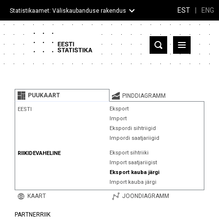
EST
|
ENG
Statistikaamet: Väliskaubanduse rakendus
Eesti
Partnerriigid ja territooriumid
PUUKAART
PINDDIAGRAMM
Kaup
Eksport
EESTI
Import
Infograafikud
Ekspordi sihtriigid
Impordi saatjariigid
Selgitused
Eksport sihtriiki
RIIKIDEVAHELINE
Import saatjariigist
Eksport kauba järgi
Import kauba järgi
KAART
JOONDIAGRAMM
PARTNERRIIK