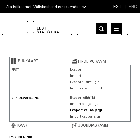
EST
|
ENG
Statistikaamet: Väliskaubanduse rakendus
Eesti
Partnerriigid ja territooriumid
PUUKAART
PINDDIAGRAMM
Kaup
Eksport
EESTI
Import
Infograafikud
Ekspordi sihtriigid
Impordi saatjariigid
Selgitused
Eksport sihtriiki
RIIKIDEVAHELINE
Import saatjariigist
Eksport kauba järgi
Import kauba järgi
KAART
JOONDIAGRAMM
PARTNERRIIK