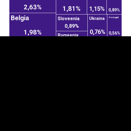
2,63%
1,81%
1,15%
EST
|
ENG
0,89%
Belgia
Sloveenia
Ukraina
Portugal
0,89%
0,76%
1,98%
0,56%
Rumeenia
Taani
Norra
0,84%
Hispaania
0,25%
0,51%
Iirimaa
Venemaa
1,91%
Tšehhi
0,23%
0,81%
0,36%
Ameerika Ühendriigid
Kanada
9,16%
1,37%
Hiina
Vietnam
Araabia...