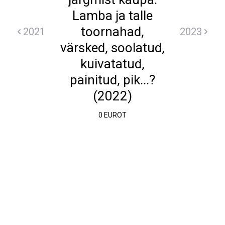
Lamba ja talle
toornahad,
2021
2023
värsked, soolatud,
kuivatatud,
painitud, pik...?
(2022)
0 EUROT