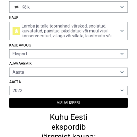
Kõik
KAUP
Lamba ja talle toornahad, värsked, soolatud,
kuivatatud, painitud, pikeldatud või muul viisil
konserveeritud, villaga või villata, laustmata või
laustetud (v.a villaga kaetud, astrahani-, karakull-,
KAUBAVOOG
pärsia-, rasvasaba- jms lamba talled, või india,
hiina, mongoolia, tiibeti lamba talled ning
Eksport
pargitud, pärgamenditud jm viisil edasi
töödeldud)
AJAVAHEMIK
Aasta
AASTA
2022
VISUALISEERI
Kuhu Eesti
ekspordib
järgmist kaupa: