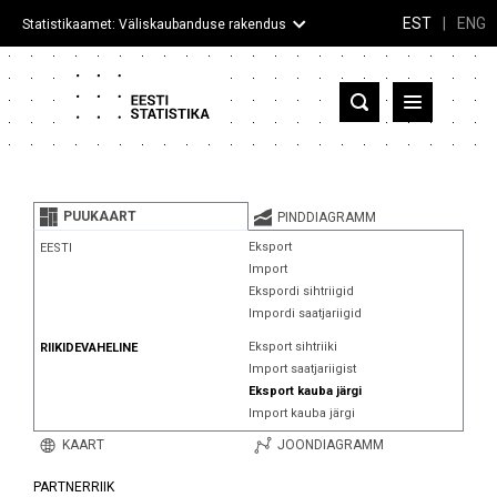
EST
|
ENG
Statistikaamet: Väliskaubanduse rakendus
Eesti
Partnerriigid ja territooriumid
PUUKAART
PINDDIAGRAMM
Kaup
Eksport
EESTI
Import
Infograafikud
Ekspordi sihtriigid
Impordi saatjariigid
Selgitused
Eksport sihtriiki
RIIKIDEVAHELINE
Import saatjariigist
Eksport kauba järgi
Import kauba järgi
KAART
JOONDIAGRAMM
PARTNERRIIK