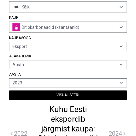
Kõik
KAUP
Ditiokarbonaadid (ksantaanid)
KAUBAVOOG
Eksport
AJAVAHEMIK
Aasta
AASTA
2023
VISUALISEERI
Kuhu Eesti
ekspordib
järgmist kaupa:
2022
2024