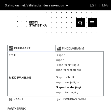
EST
|
ENG
Statistikaamet: Väliskaubanduse rakendus
Eesti
Partnerriigid ja territooriumid
PUUKAART
PINDDIAGRAMM
Kaup
Eksport
EESTI
Import
Infograafikud
Ekspordi sihtriigid
Impordi saatjariigid
Selgitused
Eksport sihtriiki
RIIKIDEVAHELINE
Import saatjariigist
Eksport kauba järgi
Import kauba järgi
KAART
JOONDIAGRAMM
PARTNERRIIK