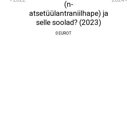
(n-
atsetüülantraniilhape) ja
selle soolad? (2023)
0 EUROT