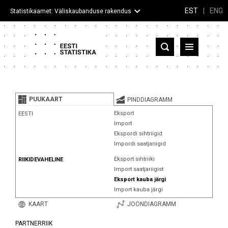
EST
|
ENG
Statistikaamet: Väliskaubanduse rakendus
Eesti
Partnerriigid ja territooriumid
PUUKAART
PINDDIAGRAMM
Kaup
Eksport
EESTI
Import
Infograafikud
Ekspordi sihtriigid
Impordi saatjariigid
Selgitused
Eksport sihtriiki
RIIKIDEVAHELINE
Import saatjariigist
Eksport kauba järgi
Import kauba järgi
KAART
JOONDIAGRAMM
PARTNERRIIK