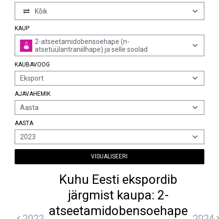
Kõik
KAUP
2-atseetamidobensoehape (n-
atsetüülantraniilhape) ja selle soolad
KAUBAVOOG
Eksport
AJAVAHEMIK
Aasta
AASTA
2023
VISUALISEERI
Kuhu Eesti ekspordib
järgmist kaupa: 2-
atseetamidobensoehape
2022
2024