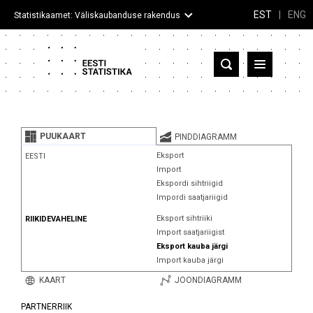
EST
|
ENG
Statistikaamet: Väliskaubanduse rakendus
Eesti
Partnerriigid ja territooriumid
PUUKAART
PINDDIAGRAMM
Kaup
Eksport
EESTI
Import
Infograafikud
Ekspordi sihtriigid
Impordi saatjariigid
Selgitused
Eksport sihtriiki
RIIKIDEVAHELINE
Import saatjariigist
Eksport kauba järgi
Import kauba järgi
KAART
JOONDIAGRAMM
PARTNERRIIK