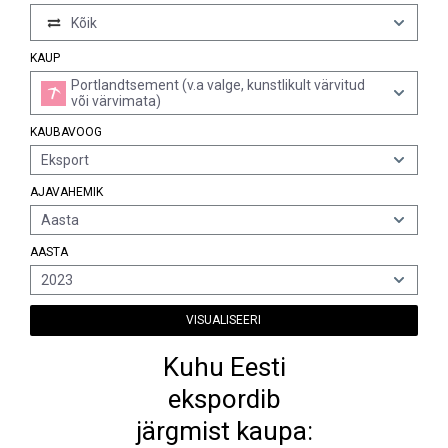
Kõik
KAUP
Portlandtsement (v.a valge, kunstlikult värvitud
või värvimata)
KAUBAVOOG
Eksport
AJAVAHEMIK
Aasta
AASTA
2023
VISUALISEERI
Kuhu Eesti
ekspordib
järgmist kaupa: