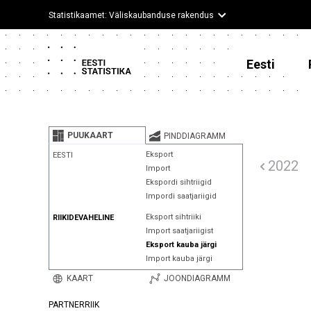
Statistikaamet: Väliskaubanduse rakendus
Eesti
PUUKAART
PINDDIAGRAMM
Eksport
EESTI
2022
Import
Ekspordi sihtriigid
Impordi saatjariigid
Eksport sihtriiki
RIIKIDEVAHELINE
Import saatjariigist
Eksport kauba järgi
Import kauba järgi
KAART
JOONDIAGRAMM
PARTNERRIIK