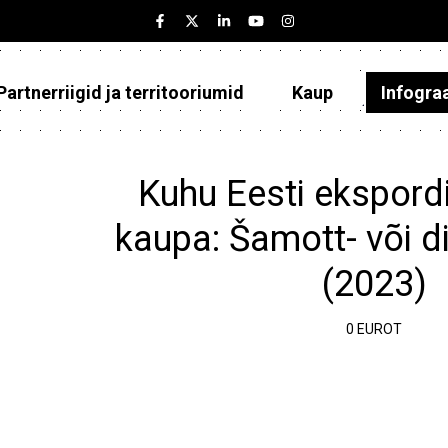
Partnerriigid ja territooriumid
Kaup
Infogra
Eesti
Partnerriigid ja territooriumid
Kuhu Eesti ekspordi
Kaup
kaupa: Šamott- või 
Infograafikud
(2023)
Selgitused
0 EUROT