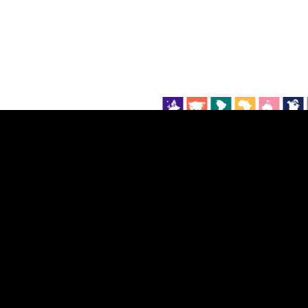
EST
|
ENG
Manner
Partner
M
DETAILSUS
VÄRV
K
Infograafikud
erritooriumid
Selgitused
Tagasiside