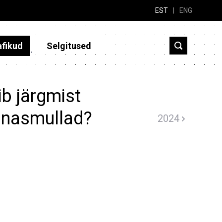
EST
|
ENG
afikud
Selgitused
b järgmist
dinasmullad?
2024