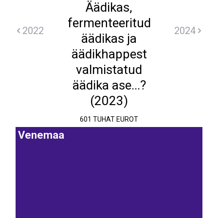
Äädikas,
fermenteeritud
2022
2024
äädikas ja
äädikhappest
valmistatud
äädika ase...?
(2023)
601 TUHAT EUROT
Venemaa