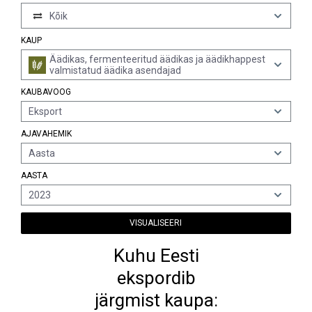
Kõik
KAUP
Äädikas, fermenteeritud äädikas ja äädikhappest
valmistatud äädika asendajad
KAUBAVOOG
Eksport
AJAVAHEMIK
Aasta
AASTA
2023
VISUALISEERI
Kuhu Eesti
ekspordib
järgmist kaupa: