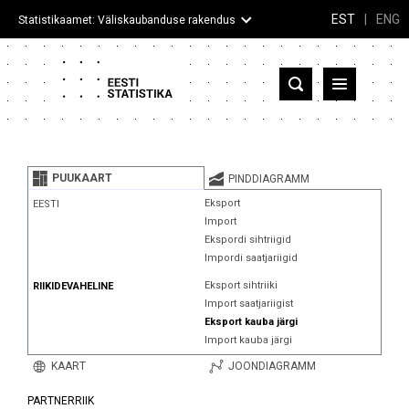
EST
|
ENG
Statistikaamet: Väliskaubanduse rakendus
Eesti
Partnerriigid ja territooriumid
PUUKAART
PINDDIAGRAMM
Kaup
Eksport
EESTI
Import
Infograafikud
Ekspordi sihtriigid
Impordi saatjariigid
Selgitused
Eksport sihtriiki
RIIKIDEVAHELINE
Import saatjariigist
Eksport kauba järgi
Import kauba järgi
KAART
JOONDIAGRAMM
PARTNERRIIK