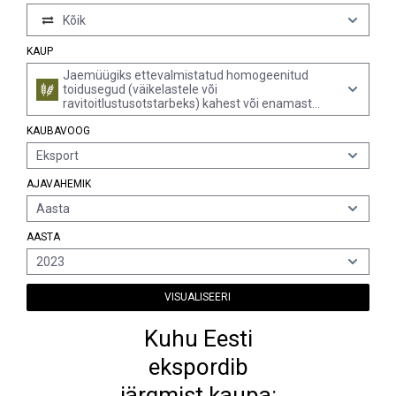
Kõik
KAUP
Jaemüügiks ettevalmistatud homogeenitud
toidusegud (väikelastele või
ravitoitlustusotstarbeks) kahest või enamast
komponendist nagu liha, kala, juur- või puuviljad,
KAUBAVOOG
nõudes mahuga kuni 250 g
Eksport
AJAVAHEMIK
Aasta
AASTA
2023
VISUALISEERI
Kuhu Eesti
ekspordib
järgmist kaupa: