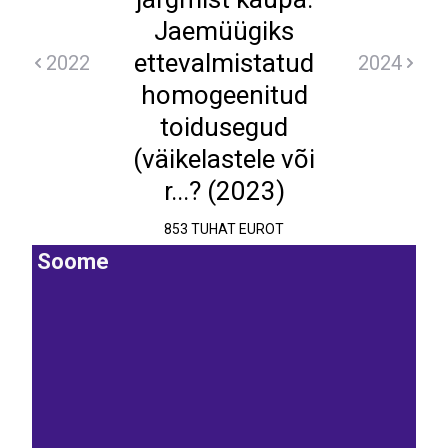
Jaemüügiks
ettevalmistatud
2022
2024
homogeenitud
toidusegud
(väikelastele või
r...? (2023)
853 TUHAT EUROT
Soome