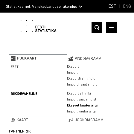
EST
|
ENG
Statistikaamet: Väliskaubanduse rakendus
Eesti
Partnerriigid ja territooriumid
PUUKAART
PINDDIAGRAMM
Kaup
Eksport
EESTI
Import
Infograafikud
Ekspordi sihtriigid
Impordi saatjariigid
Selgitused
Eksport sihtriiki
RIIKIDEVAHELINE
Import saatjariigist
Eksport kauba järgi
Import kauba järgi
KAART
JOONDIAGRAMM
PARTNERRIIK