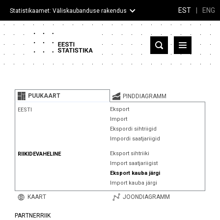
EST
|
ENG
Statistikaamet: Väliskaubanduse rakendus
Eesti
Partnerriigid ja territooriumid
PUUKAART
PINDDIAGRAMM
Kaup
Eksport
EESTI
Import
Infograafikud
Ekspordi sihtriigid
Impordi saatjariigid
Selgitused
Eksport sihtriiki
RIIKIDEVAHELINE
Import saatjariigist
Eksport kauba järgi
Import kauba järgi
KAART
JOONDIAGRAMM
PARTNERRIIK