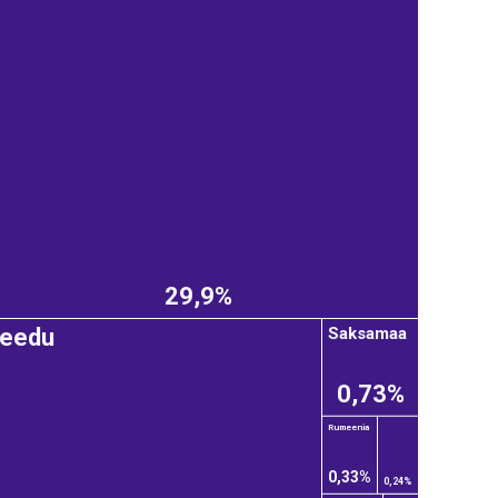
29,9%
Saksamaa
eedu
0,73%
Rumeenia
0,33%
0,24%