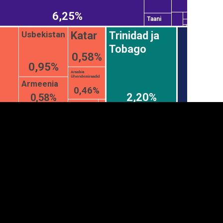
6,25%
Taani
Usbekistan
Katar
Trinidad ja
Tobago
0,58%
0,95%
Araabia
Ühendemiraadid
Armeenia
0,46%
2,20%
0,58%
anner
üpsiste sätted