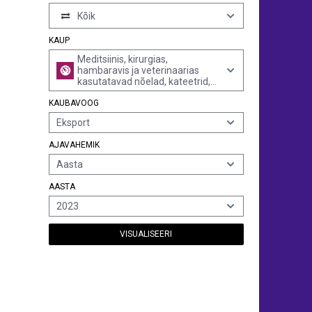
Kõik
KAUP
Meditsiinis, kirurgias,
hambaravis ja veterinaarias
kasutatavad nõelad, kateetrid,
kanüülid jms (v.a süstlad, torujad
KAUBAVOOG
metallnõelad ja kirurgilised
õmblusnõelad)
Eksport
AJAVAHEMIK
Aasta
AASTA
2023
VISUALISEERI