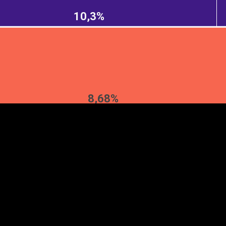
10,3%
EST
|
ENG
8,68%
Manner
Partner
M
DETAILSUS
VÄRV
K
Infograafikud
erritooriumid
Selgitused