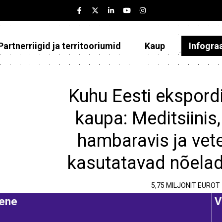
Partnerriigid ja territooriumid
Kaup
Infogra
Eesti
Partnerriigid ja territooriumid
Kuhu Eesti ekspordi
Kaup
kaupa: Meditsiinis,
Infograafikud
hambaravis ja vete
Selgitused
kasutatavad nõelad
5,75 MILJONIT EUROT
ene
V