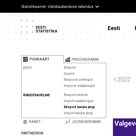
Statistikaamet: Väliskaubanduse rakendus
Eesti
PUUKAART
PINDDIAGRAMM
Eksport
EESTI
Import
2022
Ekspordi sihtriigid
Impordi saatjariigid
Eksport sihtriiki
RIIKIDEVAHELINE
Import saatjariigist
Eksport kauba järgi
Import kauba järgi
KAART
JOONDIAGRAMM
Valgev
PARTNERRIIK