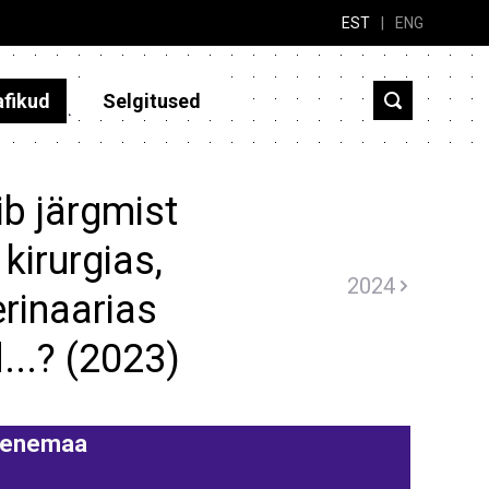
EST
|
ENG
afikud
Selgitused
b järgmist
 kirurgias,
2024
rinaarias
...? (2023)
enemaa