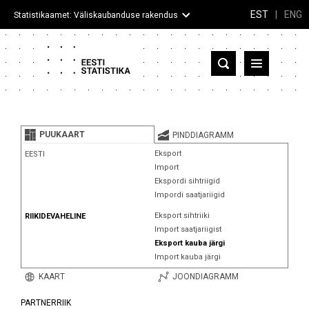
EST
|
ENG
Statistikaamet: Väliskaubanduse rakendus
Eesti
Partnerriigid ja territooriumid
PUUKAART
PINDDIAGRAMM
Kaup
Eksport
EESTI
Import
Infograafikud
Ekspordi sihtriigid
Impordi saatjariigid
Selgitused
Eksport sihtriiki
RIIKIDEVAHELINE
Import saatjariigist
Eksport kauba järgi
Import kauba järgi
KAART
JOONDIAGRAMM
PARTNERRIIK