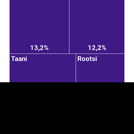
13,2%
12,2%
EST
|
ENG
Taani
Rootsi
7,28%
5,36%
Portugal
Leedu
Rumeenia