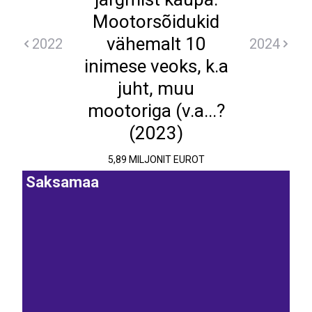
Mootorsõidukid
vähemalt 10
2022
2024
inimese veoks, k.a
juht, muu
mootoriga (v.a...?
(2023)
5,89 MILJONIT EUROT
Saksamaa