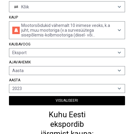
Kõik
KAUP
Mootorsõidukid vähemalt 10 inimese veoks, k.a
juht, muu mootoriga (v.a survesüütega
sisepõlemis-kolbmootoriga (diisel- või
pooldiiselmootoriga))
KAUBAVOOG
Eksport
AJAVAHEMIK
Aasta
AASTA
2023
VISUALISEERI
Kuhu Eesti
ekspordib
järgmist kaupa: