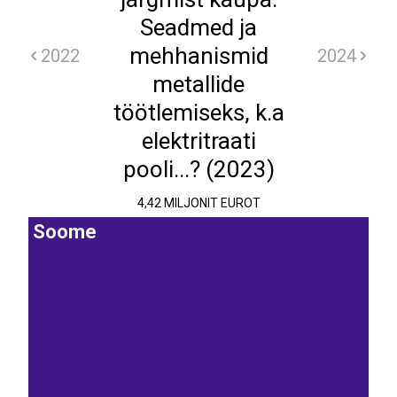
Seadmed ja
mehhanismid
2022
2024
metallide
töötlemiseks, k.a
elektritraati
pooli...? (2023)
4,42 MILJONIT EUROT
Soome