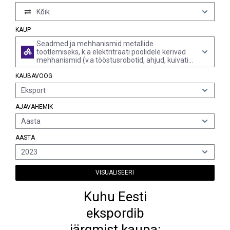
Kõik
KAUP
Seadmed ja mehhanismid metallide
töötlemiseks, k.a elektritraati poolidele kerivad
mehhanismid (v.a tööstusrobotid, ahjud, kuivatid,
pihustipüstolid jms, kõrgrõhu-puhastusseadmed
KAUBAVOOG
jm jugapuhastid, valtspingid, tööpingid ning
seadmed köie, trossi, nööri või kaabli
Eksport
valmistamiseks)
AJAVAHEMIK
Aasta
AASTA
2023
VISUALISEERI
Kuhu Eesti
ekspordib
järgmist kaupa: