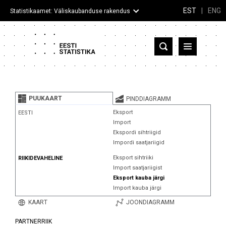
EST
|
ENG
Statistikaamet: Väliskaubanduse rakendus
Eesti
Partnerriigid ja territooriumid
PUUKAART
PINDDIAGRAMM
Kaup
Eksport
EESTI
Import
Infograafikud
Ekspordi sihtriigid
Impordi saatjariigid
Selgitused
Eksport sihtriiki
RIIKIDEVAHELINE
Import saatjariigist
Eksport kauba järgi
Import kauba järgi
KAART
JOONDIAGRAMM
PARTNERRIIK