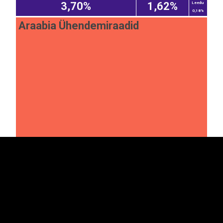
3,70%
1,62%
Leedu
0,18%
Araabia Ühendemiraadid
EST
|
ENG