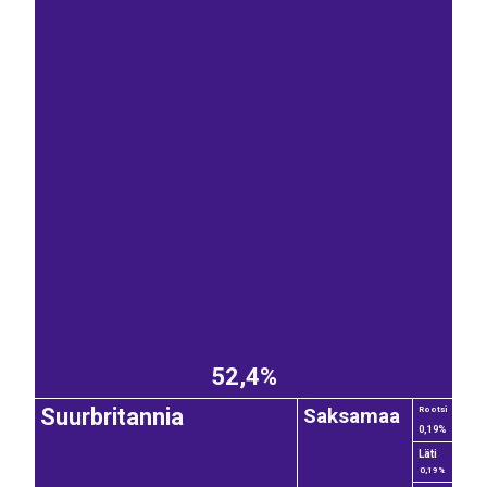
52,4%
Saksamaa
Suurbritannia
Rootsi
0,19%
Läti
0,19%