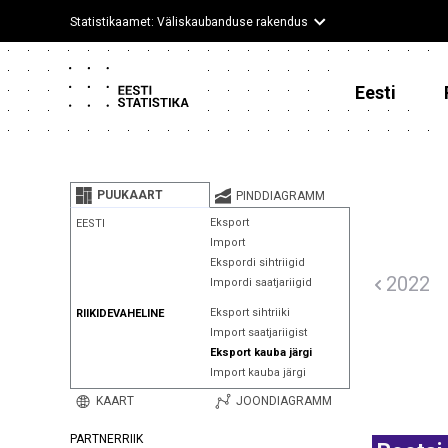
Statistikaamet: Väliskaubanduse rakendus
Eesti
PUUKAART
PINDDIAGRAMM
Eksport
EESTI
Import
Ekspordi sihtriigid
2022
Impordi saatjariigid
Eksport sihtriiki
RIIKIDEVAHELINE
Import saatjariigist
Eksport kauba järgi
Import kauba järgi
KAART
JOONDIAGRAMM
PARTNERRIIK