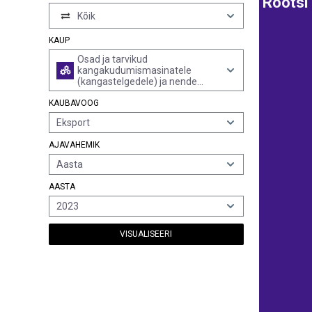
Rootsi
Kõik
KAUP
Osad ja tarvikud
kangakudumismasinatele
(kangastelgedele) ja nende
lisaseadmed, mujal nimetamata
KAUBAVOOG
Eksport
AJAVAHEMIK
Aasta
AASTA
2023
VISUALISEERI