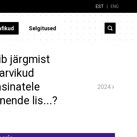
EST
|
ENG
afikud
Selgitused
b järgmist
arvikud
sinatele
2024
nende lis...?