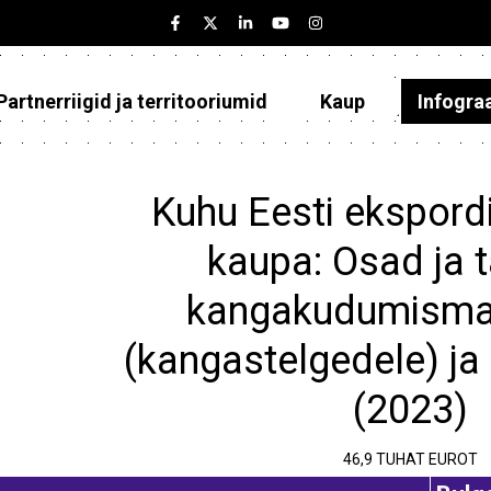
Partnerriigid ja territooriumid
Kaup
Infogra
Eesti
Partnerriigid ja territooriumid
Kuhu Eesti ekspordi
Kaup
kaupa: Osad ja t
Infograafikud
kangakudumisma
Selgitused
(kangastelgedele) ja 
(2023)
46,9 TUHAT EUROT