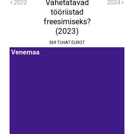
Vahetatavad
2022
2024
tööriistad
freesimiseks?
(2023)
369 TUHAT EUROT
Venemaa