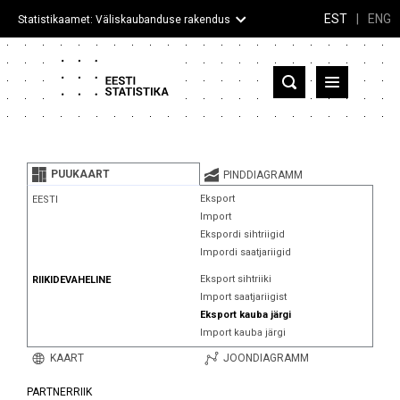
EST
|
ENG
Statistikaamet: Väliskaubanduse rakendus
Eesti
Partnerriigid ja territooriumid
PUUKAART
PINDDIAGRAMM
Kaup
Eksport
EESTI
Import
Infograafikud
Ekspordi sihtriigid
Impordi saatjariigid
Selgitused
Eksport sihtriiki
RIIKIDEVAHELINE
Import saatjariigist
Eksport kauba järgi
Import kauba järgi
KAART
JOONDIAGRAMM
PARTNERRIIK