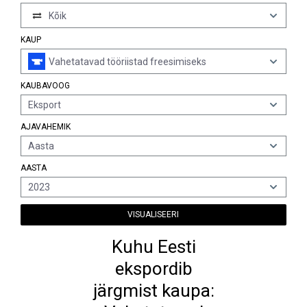
Kõik
KAUP
Vahetatavad tööriistad freesimiseks
KAUBAVOOG
Eksport
AJAVAHEMIK
Aasta
AASTA
2023
VISUALISEERI
Kuhu Eesti
ekspordib
järgmist kaupa: