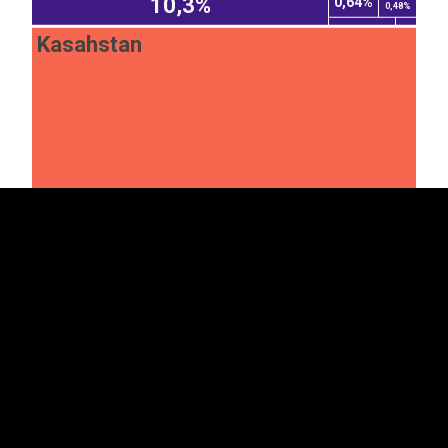
10,3%
0,64%
0,48%
Kasahstan
EST
|
ENG
18,9%
Kõrgõzstan
Armeenia