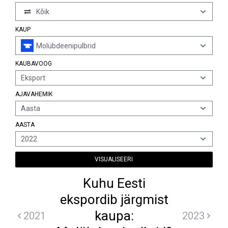
Kõik
KAUP
Molübdeenipulbrid
KAUBAVOOG
Eksport
AJAVAHEMIK
Aasta
AASTA
2022
VISUALISEERI
Kuhu Eesti
ekspordib järgmist
kaupa:
2021
2023