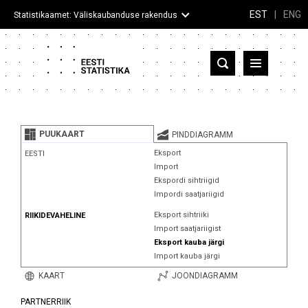
EST
|
ENG
Statistikaamet: Väliskaubanduse rakendus
Eesti
Partnerriigid ja territooriumid
PUUKAART
PINDDIAGRAMM
Kaup
Eksport
EESTI
Import
Infograafikud
Ekspordi sihtriigid
Impordi saatjariigid
Selgitused
Eksport sihtriiki
RIIKIDEVAHELINE
Import saatjariigist
Eksport kauba järgi
Import kauba järgi
KAART
JOONDIAGRAMM
PARTNERRIIK