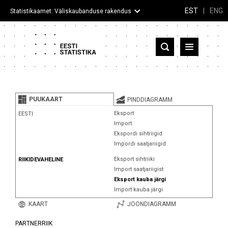
EST
|
ENG
Statistikaamet: Väliskaubanduse rakendus
Eesti
Partnerriigid ja territooriumid
PUUKAART
PINDDIAGRAMM
Kaup
Eksport
EESTI
Import
Infograafikud
Ekspordi sihtriigid
Impordi saatjariigid
Selgitused
Eksport sihtriiki
RIIKIDEVAHELINE
Import saatjariigist
Eksport kauba järgi
Import kauba järgi
KAART
JOONDIAGRAMM
PARTNERRIIK