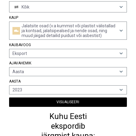
Kõik
KAUP
Jalatsite osad (v.a kummist või plastist välistallad
ja kontsad, jalatsipealsed ja nende osad, ning
muud jäigad detailid puidust või asbestist)
KAUBAVOOG
Eksport
AJAVAHEMIK
Aasta
AASTA
2023
VISUALISEERI
Kuhu Eesti
ekspordib
järgmist kaupa: