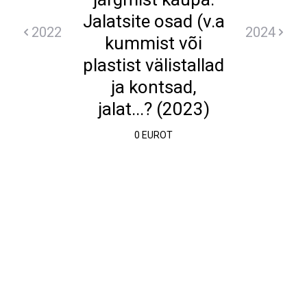
Jalatsite osad (v.a
2022
2024
kummist või
plastist välistallad
ja kontsad,
jalat...? (2023)
0 EUROT