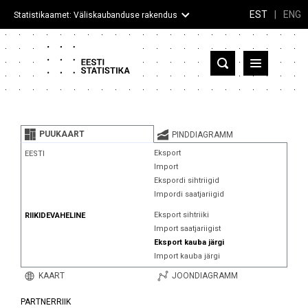
EST
|
ENG
Statistikaamet: Väliskaubanduse rakendus
Eesti
Partnerriigid ja territooriumid
PUUKAART
PINDDIAGRAMM
Kaup
Eksport
EESTI
Import
Infograafikud
Ekspordi sihtriigid
Impordi saatjariigid
Selgitused
Eksport sihtriiki
RIIKIDEVAHELINE
Import saatjariigist
Eksport kauba järgi
Import kauba järgi
KAART
JOONDIAGRAMM
PARTNERRIIK