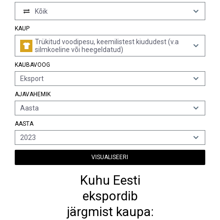
Kõik
KAUP
Trükitud voodipesu, keemilistest kiududest (v.a
silmkoeline või heegeldatud)
KAUBAVOOG
Eksport
AJAVAHEMIK
Aasta
AASTA
2023
VISUALISEERI
Kuhu Eesti
ekspordib
järgmist kaupa: