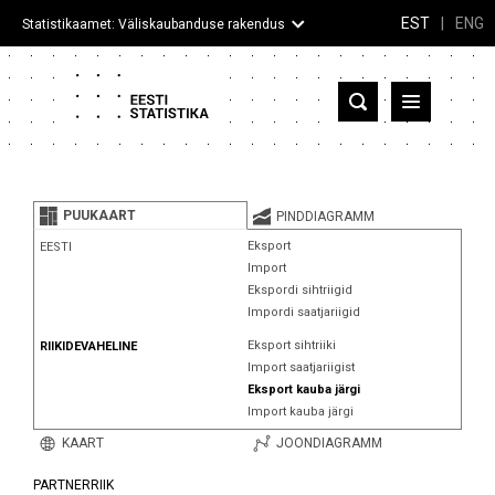
EST
|
ENG
Statistikaamet: Väliskaubanduse rakendus
Eesti
Partnerriigid ja territooriumid
PUUKAART
PINDDIAGRAMM
Kaup
Eksport
EESTI
Import
Infograafikud
Ekspordi sihtriigid
Impordi saatjariigid
Selgitused
Eksport sihtriiki
RIIKIDEVAHELINE
Import saatjariigist
Eksport kauba järgi
Import kauba järgi
KAART
JOONDIAGRAMM
PARTNERRIIK