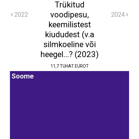
Trükitud
voodipesu,
2022
2024
keemilistest
kiududest (v.a
silmkoeline või
heegel...? (2023)
11,7 TUHAT EUROT
Soome