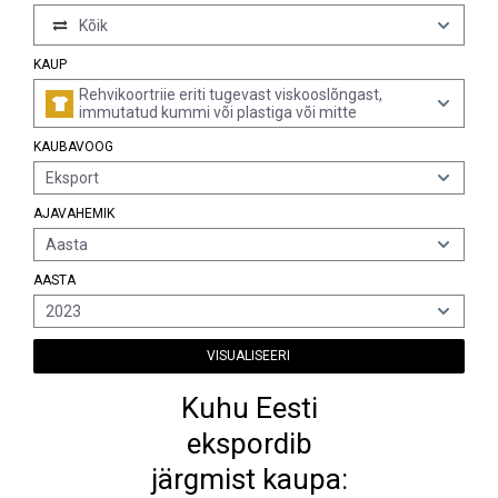
Kõik
KAUP
Rehvikoortriie eriti tugevast viskooslõngast,
immutatud kummi või plastiga või mitte
KAUBAVOOG
Eksport
AJAVAHEMIK
Aasta
AASTA
2023
VISUALISEERI
Kuhu Eesti
ekspordib
järgmist kaupa: