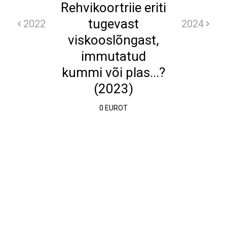
Rehvikoortriie eriti
tugevast
2022
2024
viskooslõngast,
immutatud
kummi või plas...?
(2023)
0 EUROT