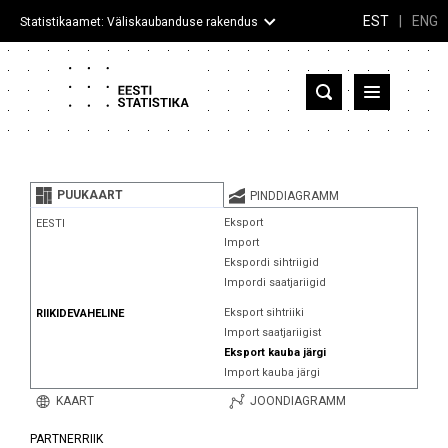
EST
|
ENG
Statistikaamet: Väliskaubanduse rakendus
Eesti
Partnerriigid ja territooriumid
PUUKAART
PINDDIAGRAMM
Kaup
Eksport
EESTI
Import
Infograafikud
Ekspordi sihtriigid
Impordi saatjariigid
Selgitused
Eksport sihtriiki
RIIKIDEVAHELINE
Import saatjariigist
Eksport kauba järgi
Import kauba järgi
KAART
JOONDIAGRAMM
PARTNERRIIK