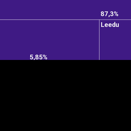
87,3%
Leedu
EST
|
ENG
5,85%
Manner
Partner
M
DETAILSUS
VÄRV
K
Infograafikud
erritooriumid
Selgitused