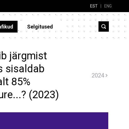
EST
|
ENG
afikud
Selgitused
b järgmist
s sisaldab
2024
lt 85%
ure...? (2023)