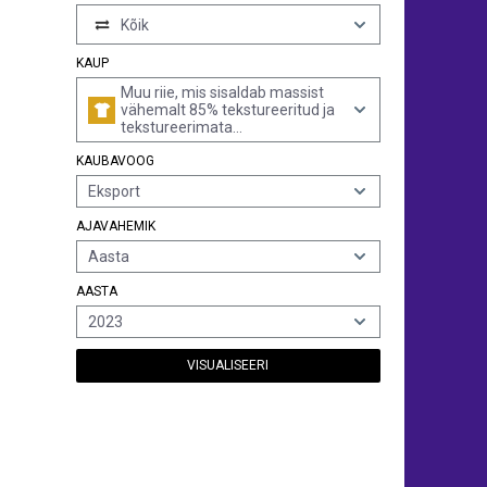
Kõik
KAUP
Muu riie, mis sisaldab massist
vähemalt 85% tekstureeritud ja
tekstureerimata
polüesterfilamentkiudude segu,
KAUBAVOOG
k.a monofilament
joontihedusega vähemalt 67
Eksport
detsiteksi, mille ristlõike
mistahes läbimõõt ei ületa 1
AJAVAHEMIK
mm
Aasta
AASTA
2023
VISUALISEERI