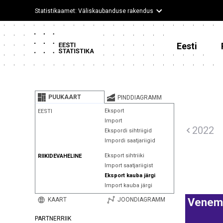
Statistikaamet: Väliskaubanduse rakendus
Eesti
PUUKAART
PINDDIAGRAMM
Eksport
EESTI
Import
2022
Ekspordi sihtriigid
Impordi saatjariigid
Eksport sihtriiki
RIIKIDEVAHELINE
Import saatjariigist
Eksport kauba järgi
Import kauba järgi
KAART
JOONDIAGRAMM
Venem
PARTNERRIIK