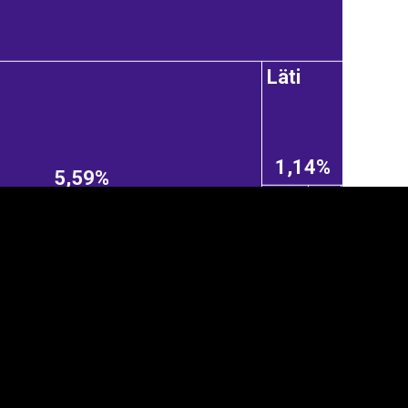
Läti
1,14%
5,59%
anner
üpsiste sätted