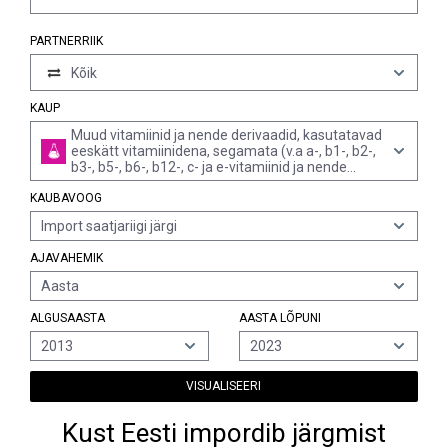
PARTNERRIIK
Kõik
KAUP
Muud vitamiinid ja nende derivaadid, kasutatavad
eeskätt vitamiinidena, segamata (v.a a-, b1-, b2-,
b3-, b5-, b6-, b12-, c- ja e-vitamiinid ja nende
derivaadid)
KAUBAVOOG
Import saatjariigi järgi
AJAVAHEMIK
Aasta
ALGUSAASTA
AASTA LÕPUNI
2013
2023
VISUALISEERI
Kust Eesti impordib järgmist