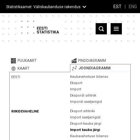
EST
|
ENG
Statistikaamet: Väliskaubanduse rakendus
Eesti
Partnerriigid ja territooriumid
PUUKAART
PINDDIAGRAMM
Kaup
JOONDIAGRAMM
KAART
Kaubavahetuse bilanss
EESTI
Infograafikud
Eksport
Import
Selgitused
Ekspordi sihtriik
Impordi saatjariigid
Eksport sihtriiki
RIIKIDEVAHELINE
Import saatjariigist
Eksport kauba järgi
Import kauba järgi
Kaubavahetuse bilanss