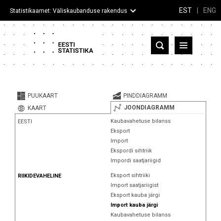
EST
|
ENG
Statistikaamet: Väliskaubanduse rakendus
Eesti
Partnerriigid ja territooriumid
PUUKAART
PINDDIAGRAMM
Kaup
JOONDIAGRAMM
KAART
Kaubavahetuse bilanss
EESTI
Infograafikud
Eksport
Import
Selgitused
Ekspordi sihtriik
Impordi saatjariigid
Eksport sihtriiki
RIIKIDEVAHELINE
Import saatjariigist
Eksport kauba järgi
Import kauba järgi
Kaubavahetuse bilanss