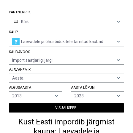
PARTNERRIIK
Kõik
KAUP
Laevadele ja õhusõidukitele tarnitud kaubad
KAUBAVOOG
Import saatjariigi järgi
AJAVAHEMIK
Aasta
ALGUSAASTA
AASTA LÕPUNI
2013
2023
VISUALISEERI
Kust Eesti impordib järgmist
kaupa: Laevadele ja