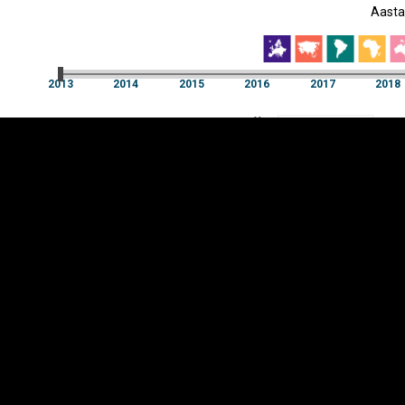
Aast
EST
|
ENG
2013
2014
2015
2016
2017
2018
Aast
2013
2014
2015
2016
2017
2018
Y-
Manner
TELG
K
Infograafikud
erritooriumid
Selgitused
Tagasiside