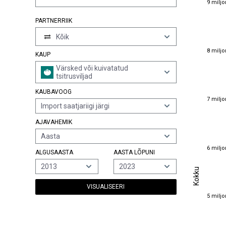
9 miljo
PARTNERRIIK
Kõik
8 miljo
8 miljo
KAUP
Värsked või kuivatatud
tsitrusviljad
KAUBAVOOG
7 miljo
7 miljo
Import saatjariigi järgi
AJAVAHEMIK
Aasta
6 miljo
6 miljo
ALGUSAASTA
AASTA LÕPUNI
2013
2023
Kokku
Kokku
VISUALISEERI
5 miljo
5 miljo