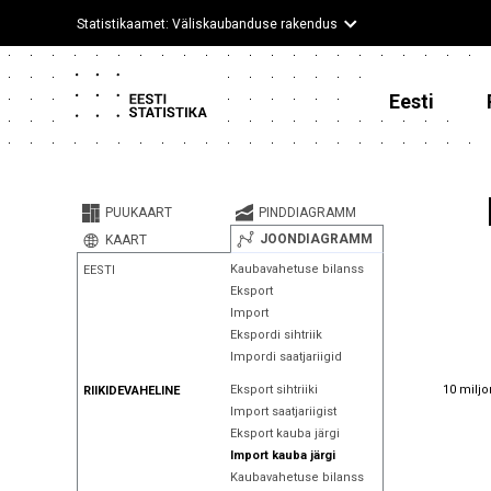
Statistikaamet: Väliskaubanduse rakendus
Eesti
PUUKAART
PINDDIAGRAMM
JOONDIAGRAMM
KAART
Kaubavahetuse bilanss
EESTI
Eksport
Import
Ekspordi sihtriik
Impordi saatjariigid
10 miljo
10 miljo
Eksport sihtriiki
RIIKIDEVAHELINE
Import saatjariigist
Eksport kauba järgi
Import kauba järgi
Kaubavahetuse bilanss
9 miljo