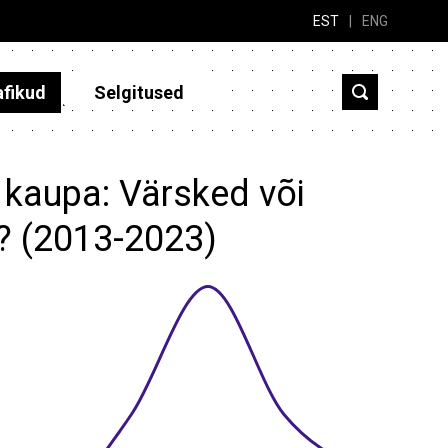
EST
|
ENG
afikud
Selgitused
 kaupa: Värsked või
d? (2013-2023)