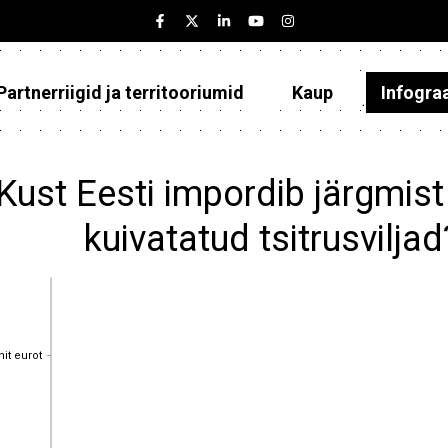
Partnerriigid ja territooriumid
Kaup
Infogra
Eesti
Partnerriigid ja territooriumid
Kust Eesti impordib järgmist
Kaup
kuivatatud tsitrusvilja
Infograafikud
Selgitused
nit eurot
nit eurot
nit eurot