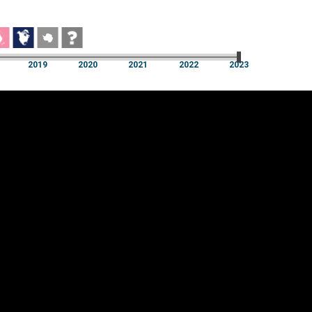
a
2019
2020
2021
2022
2023
a
2019
2020
2021
2022
2023
üpsiste sätted