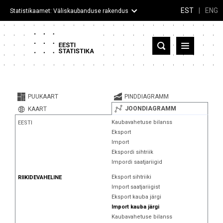
EST
|
ENG
Statistikaamet: Väliskaubanduse rakendus
Eesti
Partnerriigid ja territooriumid
PUUKAART
PINDDIAGRAMM
Kaup
JOONDIAGRAMM
KAART
Kaubavahetuse bilanss
EESTI
Infograafikud
Eksport
Import
Selgitused
Ekspordi sihtriik
Impordi saatjariigid
Eksport sihtriiki
RIIKIDEVAHELINE
Import saatjariigist
Eksport kauba järgi
Import kauba järgi
Kaubavahetuse bilanss