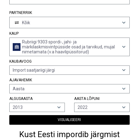
PARTNERRIIK
Kõik
KAUP
Rubriigi 9303 spordi-, jahi- ja
märkilaskmisvintpüsside osad ja tarvikud, mujal
nimetamata (v.a haavlipüssitorud)
KAUBAVOOG
Import saatjariigi järgi
AJAVAHEMIK
Aasta
ALGUSAASTA
AASTA LÕPUNI
2013
2022
VISUALISEERI
Kust Eesti impordib järgmist