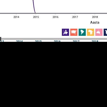
2014
2015
2016
2017
2018
EST
|
ENG
Aasta
2014
2015
2016
2017
2018
Aasta
013
2014
2015
2016
2017
2018
Y-
Manner
TELG
K
Infograafikud
erritooriumid
Selgitused
Tagasiside