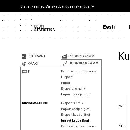
Statistikaamet: Väliskaubanduse rakendus
Eesti
Ku
PUUKAART
PINDDIAGRAMM
JOONDIAGRAMM
KAART
Kaubavahetuse bilanss
EESTI
Eksport
Import
Ekspordi sihtriik
Impordi saatjariigid
Eksport sihtriiki
RIIKIDEVAHELINE
750
750
Import saatjariigist
Eksport kauba järgi
Import kauba järgi
700
700
Kaubavahetuse bilanss