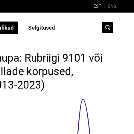
EST
|
ENG
afikud
Selgitused
upa: Rubriigi 9101 või
llade korpused,
2013-2023)