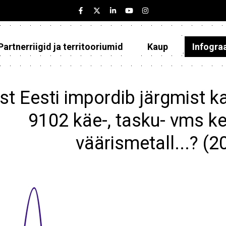
Partnerriigid ja territooriumid
Kaup
Infogra
Eesti
Partnerriigid ja territooriumid
st Eesti impordib järgmist ka
Kaup
9102 käe-, tasku- vms ke
Infograafikud
väärismetall...? (
Selgitused