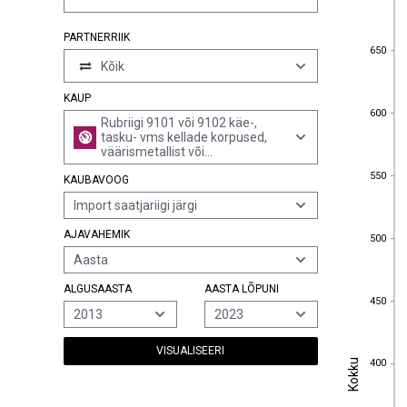
PARTNERRIIK
650
650
Kõik
KAUP
600
600
Rubriigi 9101 või 9102 käe-,
tasku- vms kellade korpused,
väärismetallist või
väärismetalliga plakeeritud
550
550
KAUBAVOOG
Import saatjariigi järgi
500
AJAVAHEMIK
500
Aasta
ALGUSAASTA
AASTA LÕPUNI
450
450
2013
2023
VISUALISEERI
Kokku
400
Kokku
400