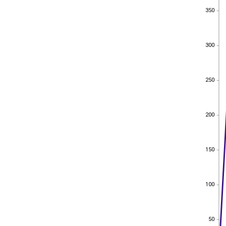
350
350
300
300
250
250
200
200
150
150
100
100
50
50