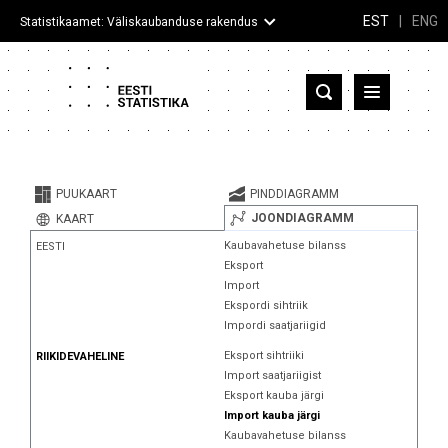
EST
|
ENG
Statistikaamet: Väliskaubanduse rakendus
Eesti
Partnerriigid ja territooriumid
PUUKAART
PINDDIAGRAMM
Kaup
JOONDIAGRAMM
KAART
Kaubavahetuse bilanss
EESTI
Infograafikud
Eksport
Import
Selgitused
Ekspordi sihtriik
Impordi saatjariigid
Eksport sihtriiki
RIIKIDEVAHELINE
Import saatjariigist
Eksport kauba järgi
Import kauba järgi
Kaubavahetuse bilanss