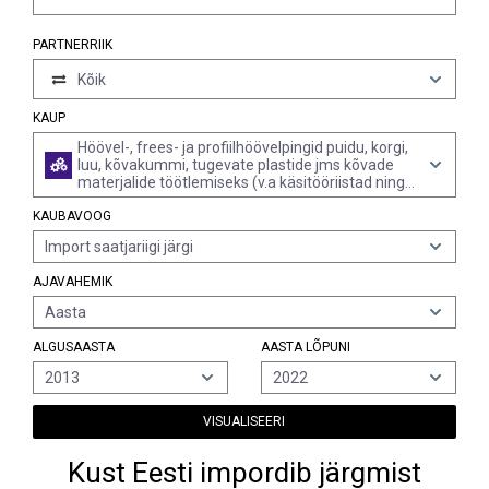
PARTNERRIIK
Kõik
KAUP
Höövel-, frees- ja profiilhöövelpingid puidu, korgi,
luu, kõvakummi, tugevate plastide jms kõvade
materjalide töötlemiseks (v.a käsitööriistad ning
alamrubriigi 8465.10 masinad)
KAUBAVOOG
Import saatjariigi järgi
AJAVAHEMIK
Aasta
ALGUSAASTA
AASTA LÕPUNI
2013
2022
VISUALISEERI
Kust Eesti impordib järgmist