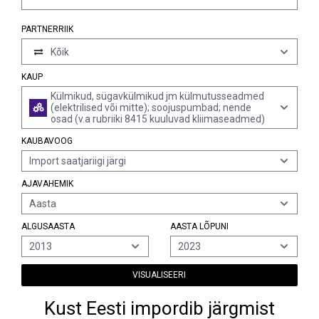
PARTNERRIIK
Kõik
KAUP
Külmikud, sügavkülmikud jm külmutusseadmed
(elektrilised või mitte); soojuspumbad; nende
osad (v.a rubriiki 8415 kuuluvad kliimaseadmed)
KAUBAVOOG
Import saatjariigi järgi
AJAVAHEMIK
Aasta
ALGUSAASTA
AASTA LÕPUNI
2013
2023
VISUALISEERI
Kust Eesti impordib järgmist