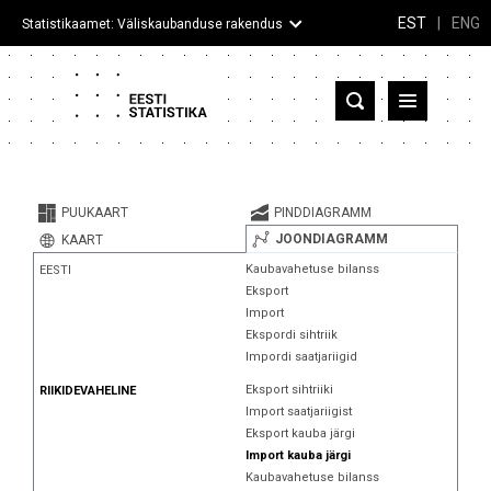
EST
|
ENG
Statistikaamet: Väliskaubanduse rakendus
Eesti
Partnerriigid ja territooriumid
PUUKAART
PINDDIAGRAMM
Kaup
JOONDIAGRAMM
KAART
Kaubavahetuse bilanss
EESTI
Infograafikud
Eksport
Import
Selgitused
Ekspordi sihtriik
Impordi saatjariigid
Eksport sihtriiki
RIIKIDEVAHELINE
Import saatjariigist
Eksport kauba järgi
Import kauba järgi
Kaubavahetuse bilanss