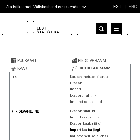
EST
|
ENG
Statistikaamet: Väliskaubanduse rakendus
Eesti
Partnerriigid ja territooriumid
PUUKAART
PINDDIAGRAMM
Kaup
JOONDIAGRAMM
KAART
Kaubavahetuse bilanss
EESTI
Infograafikud
Eksport
Import
Selgitused
Ekspordi sihtriik
Impordi saatjariigid
Eksport sihtriiki
RIIKIDEVAHELINE
Import saatjariigist
Eksport kauba järgi
Import kauba järgi
Kaubavahetuse bilanss