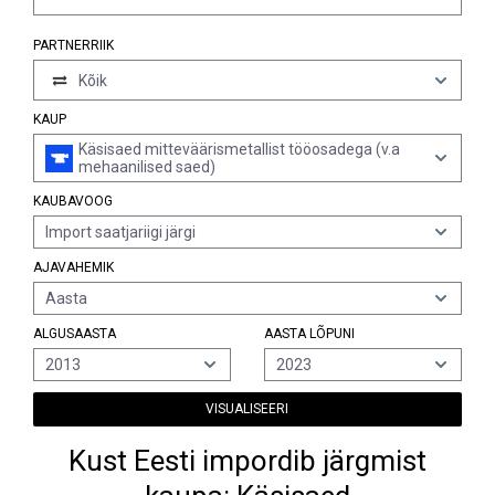
PARTNERRIIK
Kõik
KAUP
Käsisaed mitteväärismetallist tööosadega (v.a
mehaanilised saed)
KAUBAVOOG
Import saatjariigi järgi
AJAVAHEMIK
Aasta
ALGUSAASTA
AASTA LÕPUNI
2013
2023
VISUALISEERI
Kust Eesti impordib järgmist