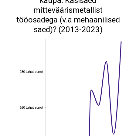
kaupa: Käsisaed
mitteväärismetallist
tööosadega (v.a mehaanilised
saed)? (2013-2023)
280 tuhat eurot
280 tuhat eurot
260 tuhat eurot
260 tuhat eurot