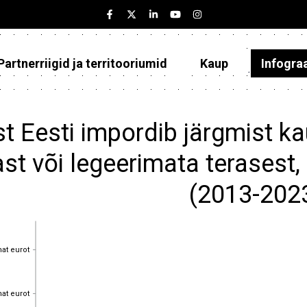
Partnerriigid ja territooriumid
Kaup
Infogra
Eesti
Partnerriigid ja territooriumid
t Eesti impordib järgmist k
Kaup
st või legeerimata terasest, 
Infograafikud
(2013-202
Selgitused
hat eurot
hat eurot
hat eurot
hat eurot