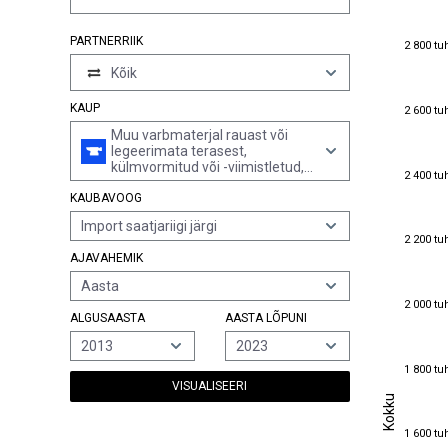
2 800 tu
PARTNERRIIK
2 800 tu
Kõik
2 600 tu
KAUP
2 600 tu
Muu varbmaterjal rauast või
legeerimata terasest,
külmvormitud või -viimistletud,
2 400 tu
2 400 tu
edasi töötlemata või töödeldud,
KAUBAVOOG
või kuumvormitud ja edasi
töödeldud
Import saatjariigi järgi
2 200 tu
2 200 tu
AJAVAHEMIK
Aasta
2 000 tu
2 000 tu
ALGUSAASTA
AASTA LÕPUNI
2013
2023
1 800 tu
1 800 tu
VISUALISEERI
Kokku
Kokku
1 600 tu
1 600 tu