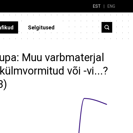
EST
|
ENG
afikud
Selgitused
aupa: Muu varbmaterjal
külmvormitud või -vi...?
3)