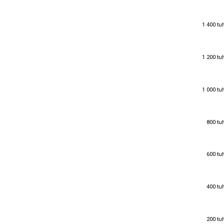
1 400 tu
1 400 tu
1 200 tu
1 200 tu
1 000 tu
1 000 tu
800 tu
800 tu
600 tu
600 tu
400 tu
400 tu
200 tu
200 tu