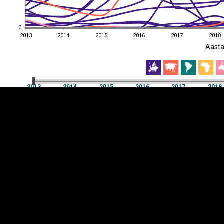
0
0
2013
2014
2015
2016
2017
2018
EST
|
ENG
Aast
2013
2014
2015
2016
2017
2018
Aast
2013
2014
2015
2016
2017
2018
Y-
Manner
TELG
K
Infograafikud
erritooriumid
Selgitused
Tagasiside