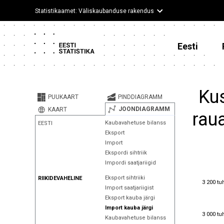
Statistikaamet: Väliskaubanduse rakendus
Eesti
Kus
PUUKAART
PINDDIAGRAMM
JOONDIAGRAMM
KAART
raua
Kaubavahetuse bilanss
EESTI
Eksport
Import
Ekspordi sihtriik
Impordi saatjariigid
Eksport sihtriiki
RIIKIDEVAHELINE
3 200 tu
3 200 tu
Import saatjariigist
Eksport kauba järgi
Import kauba järgi
3 000 tu
3 000 tu
Kaubavahetuse bilanss