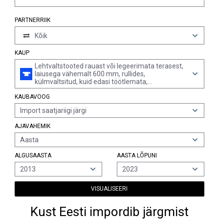
PARTNERRIIK
Kõik
KAUP
Lehtvaltstooted rauast või legeerimata terasest,
laiusega vähemalt 600 mm, rullides,
külmvaltsitud, kuid edasi töötlemata,
plakeerimata, pindamata või muul viisil katmata,
KAUBAVOOG
paksusega vähemalt 3 mm
Import saatjariigi järgi
AJAVAHEMIK
Aasta
ALGUSAASTA
AASTA LÕPUNI
2013
2023
VISUALISEERI
Kust Eesti impordib järgmist