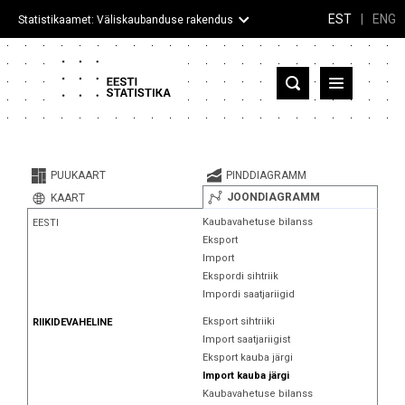
EST
|
ENG
Statistikaamet: Väliskaubanduse rakendus
Eesti
Partnerriigid ja territooriumid
PUUKAART
PINDDIAGRAMM
Kaup
JOONDIAGRAMM
KAART
Kaubavahetuse bilanss
EESTI
Infograafikud
Eksport
Import
Selgitused
Ekspordi sihtriik
Impordi saatjariigid
Eksport sihtriiki
RIIKIDEVAHELINE
Import saatjariigist
Eksport kauba järgi
Import kauba järgi
Kaubavahetuse bilanss