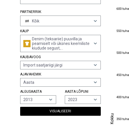
600 tuha
600 tuha
PARTNERRIIK
Kõik
550 tuha
550 tuha
KAUP
Denim (teksariie) puuvilla ja
peamiselt või üksnes keemiliste
kiudude segust,
500 tuha
puuvillasisaldusega alla 85%
500 tuha
KAUBAVOOG
massist, pindtihedusega üle
200 g/m², kirjukoeline
Import saatjariigi järgi
450 tuha
AJAVAHEMIK
450 tuha
Aasta
ALGUSAASTA
AASTA LÕPUNI
400 tuha
400 tuha
2013
2023
VISUALISEERI
Kokku
Kokku
350 tuha
350 tuha