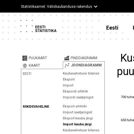
Statistikaamet: Väliskaubanduse rakendus
Eesti
Ku
PUUKAART
PINDDIAGRAMM
JOONDIAGRAMM
KAART
puu
Kaubavahetuse bilanss
EESTI
Eksport
Import
Ekspordi sihtriik
700 tuha
700 tuha
Impordi saatjariigid
Eksport sihtriiki
RIIKIDEVAHELINE
Import saatjariigist
Eksport kauba järgi
650 tuha
650 tuha
Import kauba järgi
Kaubavahetuse bilanss