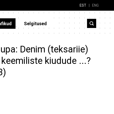
EST
|
ENG
afikud
Selgitused
upa: Denim (teksariie)
 keemiliste kiudude ...?
3)