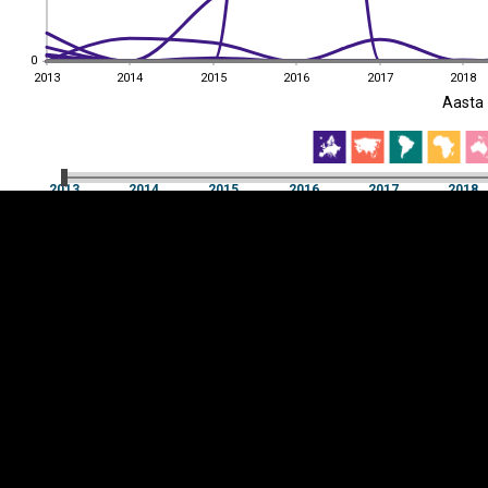
0
0
2013
2014
2015
2016
2017
2018
EST
|
ENG
Aasta
2013
2014
2015
2016
2017
2018
Aasta
2013
2014
2015
2016
2017
2018
Y-
Manner
TELG
K
Infograafikud
erritooriumid
Selgitused
Tagasiside