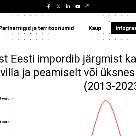
Partnerriigid ja territooriumid
Kaup
Infogra
Eesti
Partnerriigid ja territooriumid
st Eesti impordib järgmist ka
Kaup
villa ja peamiselt või üksnes
Infograafikud
(2013-202
Selgitused
t eurot
t eurot
t eurot
t eurot