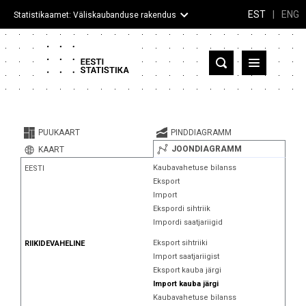
EST
|
ENG
Statistikaamet: Väliskaubanduse rakendus
Eesti
Partnerriigid ja territooriumid
PUUKAART
PINDDIAGRAMM
Kaup
JOONDIAGRAMM
KAART
Kaubavahetuse bilanss
EESTI
Infograafikud
Eksport
Import
Selgitused
Ekspordi sihtriik
Impordi saatjariigid
Eksport sihtriiki
RIIKIDEVAHELINE
Import saatjariigist
Eksport kauba järgi
Import kauba järgi
Kaubavahetuse bilanss