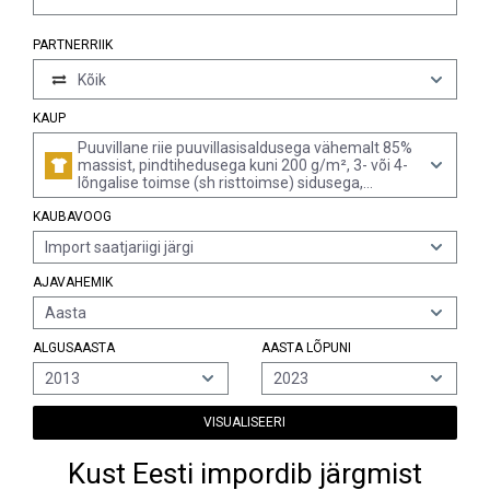
PARTNERRIIK
Kõik
KAUP
Puuvillane riie puuvillasisaldusega vähemalt 85%
massist, pindtihedusega kuni 200 g/m², 3- või 4-
lõngalise toimse (sh risttoimse) sidusega,
trükitud
KAUBAVOOG
Import saatjariigi järgi
AJAVAHEMIK
Aasta
ALGUSAASTA
AASTA LÕPUNI
2013
2023
VISUALISEERI
Kust Eesti impordib järgmist