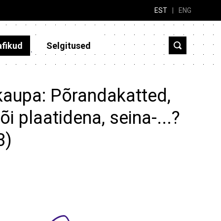
EST
|
ENG
afikud
Selgitused
 kaupa: Põrandakatted,
õi plaatidena, seina-...?
3)