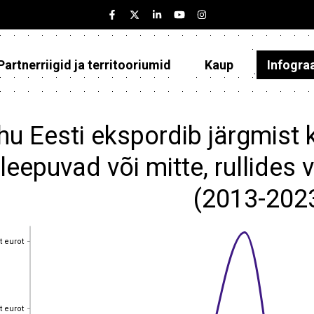
Partnerriigid ja territooriumid
Kaup
Infogra
Eesti
Partnerriigid ja territooriumid
hu Eesti ekspordib järgmist
Kaup
leepuvad või mitte, rullides v
Infograafikud
(2013-202
Selgitused
t eurot
t eurot
t eurot
t eurot