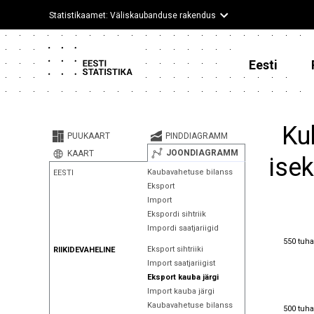
Statistikaamet: Väliskaubanduse rakendus
Eesti
Ku
PUUKAART
PINDDIAGRAMM
JOONDIAGRAMM
KAART
isek
Kaubavahetuse bilanss
EESTI
Eksport
Import
Ekspordi sihtriik
Impordi saatjariigid
550 tuha
550 tuha
Eksport sihtriiki
RIIKIDEVAHELINE
Import saatjariigist
Eksport kauba järgi
Import kauba järgi
500 tuha
Kaubavahetuse bilanss
500 tuha