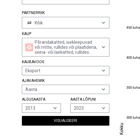
PARTNERRIIK
Kõik
450 tuha
450 tuha
KAUP
Põrandakatted, isekleepuvad
või mitte, rullides või plaatidena,
seina- või laekatted, rullides
400 tuha
laiusega vähemalt 45 cm, mis
400 tuha
KAUBAVOOG
koosnevad mistahes materjalist
alusele (v.a paber) püsivalt
Eksport
ühendatud plastist, mille
pealispind on harilikult
AJAVAHEMIK
struktureeritud, gofreeritud,
350 tuha
värvitud, trükitud või muul viisil
350 tuha
Aasta
dekoreeritud, vinüülkloriidi
polümeeridest
ALGUSAASTA
AASTA LÕPUNI
2013
2023
300 tuha
300 tuha
VISUALISEERI
Kokku
Kokku