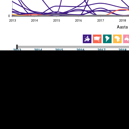
0
0
2013
2014
2015
2016
2017
2018
EST
|
ENG
Aasta
2013
2014
2015
2016
2017
2018
Aasta
2013
2014
2015
2016
2017
2018
Y-
Manner
TELG
K
Infograafikud
erritooriumid
Selgitused
Tagasiside