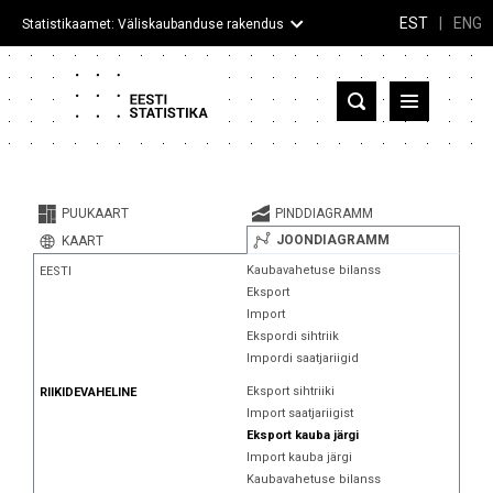
EST
|
ENG
Statistikaamet: Väliskaubanduse rakendus
Eesti
Partnerriigid ja territooriumid
PUUKAART
PINDDIAGRAMM
Kaup
JOONDIAGRAMM
KAART
Kaubavahetuse bilanss
EESTI
Infograafikud
Eksport
Import
Selgitused
Ekspordi sihtriik
Impordi saatjariigid
Eksport sihtriiki
RIIKIDEVAHELINE
Import saatjariigist
Eksport kauba järgi
Import kauba järgi
Kaubavahetuse bilanss