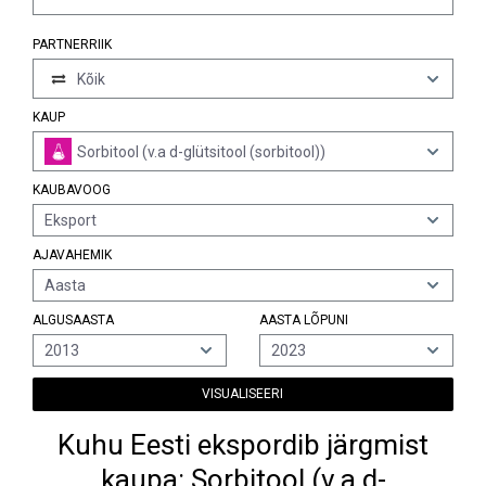
PARTNERRIIK
Kõik
KAUP
Sorbitool (v.a d-glütsitool (sorbitool))
KAUBAVOOG
Eksport
AJAVAHEMIK
Aasta
ALGUSAASTA
AASTA LÕPUNI
2013
2023
VISUALISEERI
Kuhu Eesti ekspordib järgmist
kaupa: Sorbitool (v.a d-