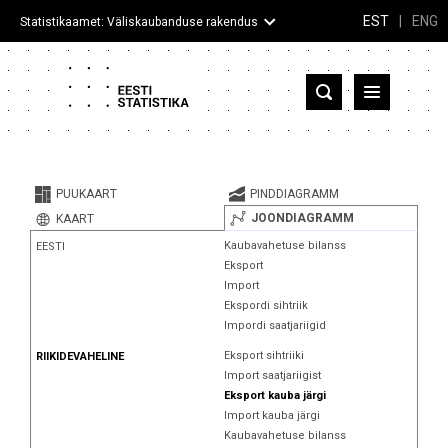
EST
|
ENG
Statistikaamet: Väliskaubanduse rakendus
Eesti
Partnerriigid ja territooriumid
PUUKAART
PINDDIAGRAMM
Kaup
JOONDIAGRAMM
KAART
Kaubavahetuse bilanss
EESTI
Infograafikud
Eksport
Import
Selgitused
Ekspordi sihtriik
Impordi saatjariigid
Eksport sihtriiki
RIIKIDEVAHELINE
Import saatjariigist
Eksport kauba järgi
Import kauba järgi
Kaubavahetuse bilanss