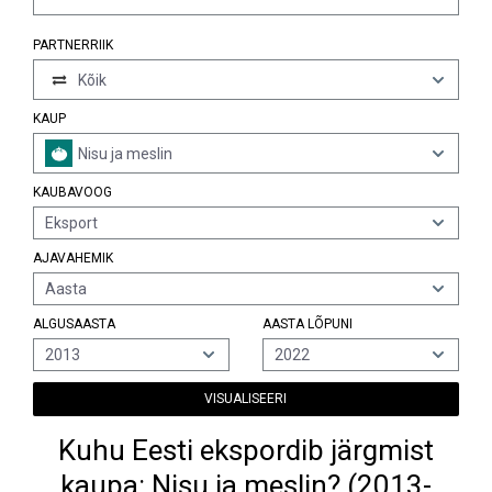
PARTNERRIIK
Kõik
KAUP
Nisu ja meslin
KAUBAVOOG
Eksport
AJAVAHEMIK
Aasta
ALGUSAASTA
AASTA LÕPUNI
2013
2022
VISUALISEERI
Kuhu Eesti ekspordib järgmist
kaupa: Nisu ja meslin? (2013-